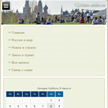
Главная
Россия и мир
Новое в стране
Закон и право
Все записи
Связь с нами
Сегодня: Суббота, 8 Августа
Пн
Вт
Ср
Чт
Пт
Сб
Вс
1
2
3
4
5
6
7
8
9