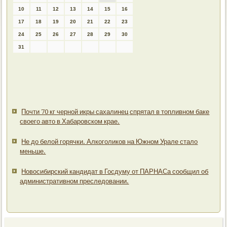
10
11
12
13
14
15
16
17
18
19
20
21
22
23
24
25
26
27
28
29
30
31
Почти 70 кг черной икры сахалинец спрятал в топливном баке
своего авто в Хабаровском крае.
Не до белой горячки. Алкоголиков на Южном Урале стало
меньше.
Новосибирский кандидат в Госдуму от ПАРНАСа сообщил об
административном преследовании.