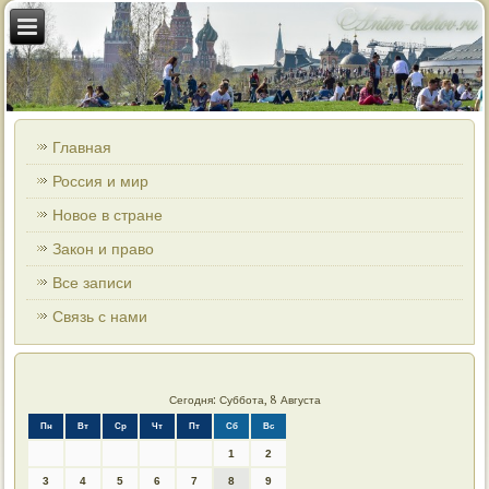
Главная
Россия и мир
Новое в стране
Закон и право
Все записи
Связь с нами
Сегодня: Суббота, 8 Августа
Пн
Вт
Ср
Чт
Пт
Сб
Вс
1
2
3
4
5
6
7
8
9