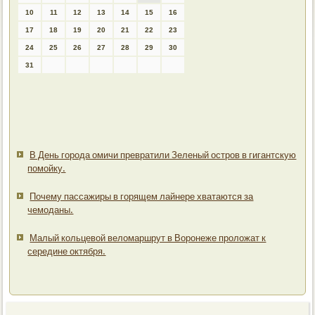
10
11
12
13
14
15
16
17
18
19
20
21
22
23
24
25
26
27
28
29
30
31
В День города омичи превратили Зеленый остров в гигантскую
помойку.
Почему пассажиры в горящем лайнере хватаются за
чемоданы.
Малый кольцевой веломаршрут в Воронеже проложат к
середине октября.