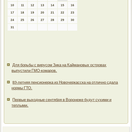
10
11
12
13
14
15
16
17
18
19
20
21
22
23
24
25
26
27
28
29
30
31
Для борьбы с вирусом Зика на Каймановых островах
выпустили ГМО-комаров.
89-летняя пенсионерка из Новочеркасска на отлично сдала
нормы ГТО.
Первые выходные сентября в Воронеже будут сухими и
теплыми.