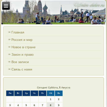
Главная
Россия и мир
Новое в стране
Закон и право
Все записи
Связь с нами
Сегодня: Суббота, 8 Августа
Пн
Вт
Ср
Чт
Пт
Сб
Вс
1
2
3
4
5
6
7
8
9