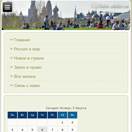
Главная
Россия и мир
Новое в стране
Закон и право
Все записи
Связь с нами
Сегодня: Четверг, 6 Августа
Пн
Вт
Ср
Чт
Пт
Сб
Вс
1
2
3
4
5
6
7
8
9