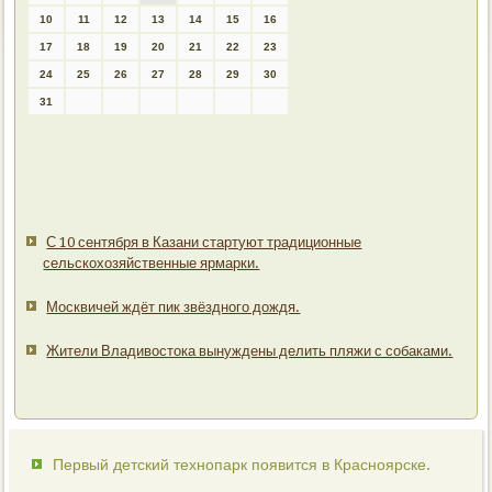
10
11
12
13
14
15
16
17
18
19
20
21
22
23
24
25
26
27
28
29
30
31
С 10 сентября в Казани стартуют традиционные
сельскохозяйственные ярмарки.
Москвичей ждёт пик звёздного дождя.
Жители Владивостока вынуждены делить пляжи с собаками.
Первый детский технопарк появится в Красноярске.