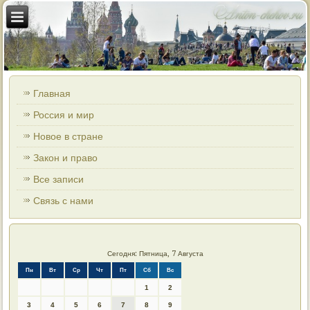
Главная
Россия и мир
Новое в стране
Закон и право
Все записи
Связь с нами
Сегодня: Пятница, 7 Августа
Пн
Вт
Ср
Чт
Пт
Сб
Вс
1
2
3
4
5
6
7
8
9