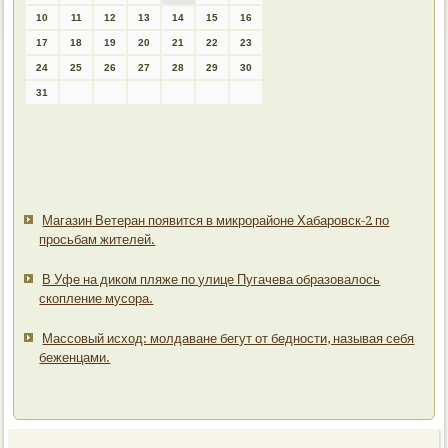
10
11
12
13
14
15
16
17
18
19
20
21
22
23
24
25
26
27
28
29
30
31
Магазин Ветеран появится в микрорайоне Хабаровск-2 по
просьбам жителей.
В Уфе на диком пляже по улице Пугачева образовалось
скопление мусора.
Массовый исход: молдаване бегут от бедности, называя себя
беженцами.