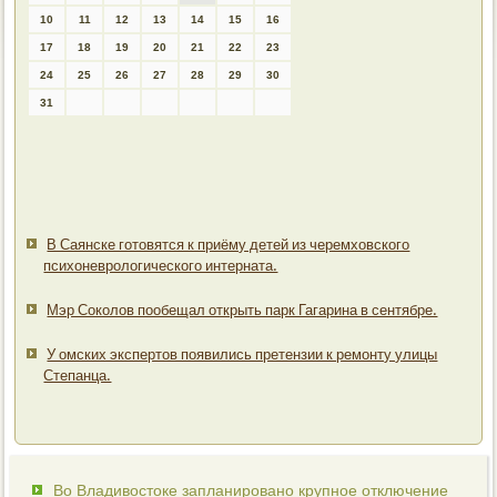
10
11
12
13
14
15
16
17
18
19
20
21
22
23
24
25
26
27
28
29
30
31
В Саянске готовятся к приёму детей из черемховского
психоневрологического интерната.
Мэр Соколов пообещал открыть парк Гагарина в сентябре.
У омских экспертов появились претензии к ремонту улицы
Степанца.
Во Владивостоке запланировано крупное отключение