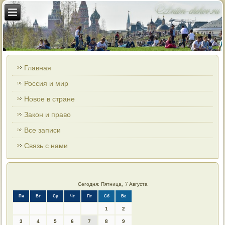
Главная
Россия и мир
Новое в стране
Закон и право
Все записи
Связь с нами
Сегодня: Пятница, 7 Августа
Пн
Вт
Ср
Чт
Пт
Сб
Вс
1
2
3
4
5
6
7
8
9