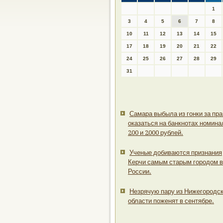
1
3
4
5
6
7
8
10
11
12
13
14
15
17
18
19
20
21
22
24
25
26
27
28
29
31
Самара выбыла из гонки за пр
оказаться на банкнотах номин
200 и 2000 рублей.
Ученые добиваются признания
Керчи самым старым городом в
России.
Незрячую пару из Нижегородс
области поженят в сентябре.