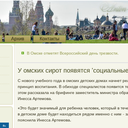
Архив
Контакты
В Омске отметят Всероссийский день трезвости.
У омских сирот появятся 'социальны
С нового учебного года в омских детских домах начнет 
принцип воспитания. В обиходе специалистов появится 
этом рассказала на брифинге заместитель министра обр
Инесса Артемова.
«Это будет значимый для ребенка человек, который в те
в детском доме будет находиться рядом именно с ним - за
пояснила Инесса Артемова.
Вс