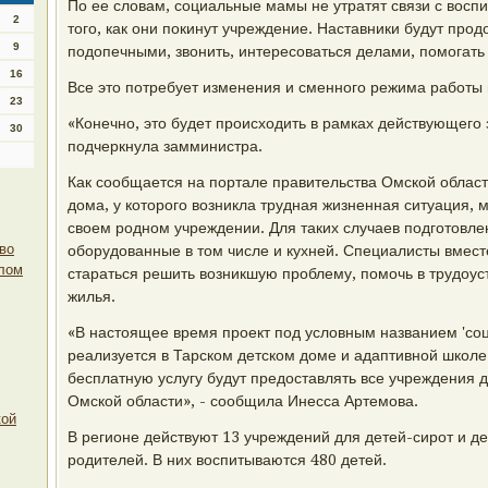
По ее словам, социальные мамы не утратят связи с восп
2
того, как они покинут учреждение. Наставники будут про
9
подопечными, звонить, интересоваться делами, помогать 
16
Все это потребует изменения и сменного режима работы 
23
«Конечно, это будет происходить в рамках действующего 
30
подчеркнула замминистра.
Как сообщается на портале правительства Омской области
дома, у которого возникла трудная жизненная ситуация, 
своем родном учреждении. Для таких случаев подготовл
аво
оборудованные в том числе и кухней. Специалисты вмест
алом
стараться решить возникшую проблему, помочь в трудоуст
жилья.
«В настоящее время проект под условным названием 'соц
реализуется в Тарском детском доме и адаптивной школе
бесплатную услугу будут предоставлять все учреждения 
Омской области», - сообщила Инесса Артемова.
кой
В регионе действуют 13 учреждений для детей-сирот и д
родителей. В них воспитываются 480 детей.