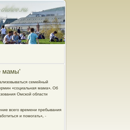
е мамы'
реализовываться семейный
термин «социальная мама». Об
азования Омской области
чение всего времени пребывания
ботиться и помогать», -