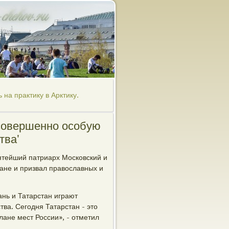
 на практику в Арктику.
 совершенно особую
тва'
ятейший патриарх Московский и
ане и призвал православных и
ань и Татарстан играют
ва. Сегодня Татарстан - это
лане мест России», - отметил