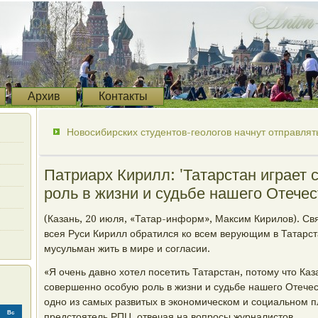
Архив
Контакты
Новосибирских студентов-геологов начнут отправлять
Патриарх Кирилл: 'Татарстан играет
роль в жизни и судьбе нашего Отечес
(Казань, 20 июля, «Татар-информ», Максим Кирилов). Св
всея Руси Кирилл обратился ко всем верующим в Татарст
мусульман жить в мире и согласии.
«Я очень давно хотел посетить Татарстан, потому что Каз
совершенно особую роль в жизни и судьбе нашего Отечест
одно из самых развитых в экономическом и социальном п
Вс
предстоятель РПЦ, отвечая на вопросы журналистов.