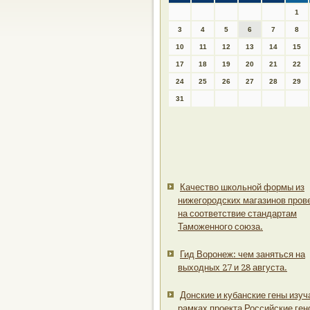
1
3
4
5
6
7
8
10
11
12
13
14
15
17
18
19
20
21
22
24
25
26
27
28
29
31
Качество школьной формы из
нижегородских магазинов пров
на соответствие стандартам
Таможенного союза.
Гид Воронеж: чем заняться на
выходных 27 и 28 августа.
Донские и кубанские гены изуч
рамках проекта Российские ген