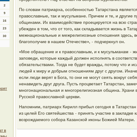
2
По словам патриарха, особенностью Татарстана является т
9
православные, так и мусульмане. Причем и те, и другие
16
общинами. Их взаимодействие проецируется на всю стран
убежден в том, что от того, как складывается жизнь в Тат
23
межнациональные и межрелигиозные отношения здесь, во
30
благополучие в нашем Отечестве», - подчеркнул он.
«Мое обращение и к православным, и к мусульманам - жи
заповеди, которые каждый должен исполнять в соответст
обязательствами. Тогда не будет вражды, потому что и и
людей к миру и добрым отношениям друг с другом. Иначе
если люди верят в Бога, то они не могут сеять вокруг себ
ненавидеть друг друга. Пусть процветает Татарстан, заме
ерят
многонациональная и многорелигиозная община. Храни ва
Русской православной церкви.
Напомним, патриарх Кирилл прибыл сегодня в Татарстан
из целей Его святейшества - принять участие в закладке 
возрождаемого собора Казанской иконы Божией Матери.
ат в
омы.