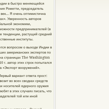
Индии в быстро меняющейся
ния Рометти, председатель
 век... Я очень оптимистична
ах». Уверенность авторов
обальной экономики,
зможности предпринимателей (в
ие тенденции, растущий средний
ственные институты.
ются вопросом о выходе Индии в
чших американских экспертов по
 на страницах The Washington
0 г. автор этих строк попытался
ла «Экспорт вооружений».
Первый вариант ответа прост:
озит во всех сводках средств
и носителей ядерного оружия
юбят в этих случаях писать, что
ладателей той или иной