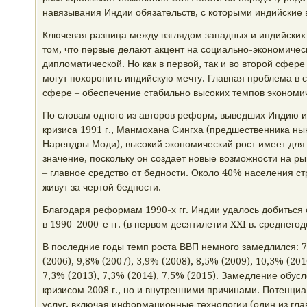
навязывания Индии обязательств, с которыми индийские 
Ключевая разница между взглядом западных и индийских
том, что первые делают акцент на социально-экономичес
дипломатической. Но как в первой, так и во второй сфере
могут похоронить индийскую мечту. Главная проблема в
сфере – обеспечение стабильно высоких темпов экономич
По словам одного из авторов реформ, выведших Индию из
кризиса 1991 г., Манмохана Сингха (предшественника н
Нарендры Моди), высокий экономический рост имеет для
значение, поскольку он создает новые возможности на ры
– главное средство от бедности. Около 40% населения с
живут за чертой бедности.
Благодаря реформам 1990-х гг. Индии удалось добиться
в 1990–2000-е гг. (в первом десятилетии XXI в. среднего
В последние годы темп роста ВВП немного замедлился: 7,
(2006), 9,8% (2007), 3,9% (2008), 8,5% (2009), 10,3% (201
7,3% (2013), 7,3% (2014), 7,5% (2015). Замедление обус
кризисом 2008 г., но и внутренними причинами. Потенци
услуг, включая информационные технологии (один из гла