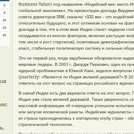
Business Value) под названием «Индийский век: место 
2
глобальной экономике». На презентации доклада Вирджи
9
совета директоров IBM, сказала: «XXI век – это индийский
16
относительно будущего, и этот оптимизм основан на факт
23
доклада в том, что в этом веке Индия станет лидером гл
складывается из многих факторов, включая растущие во
30
том числе и рост стартапов), позитивные демографическ
класс, стабильную политическую систему и сильные обще
Это не первый раз, когда зарубежные обозреватели зада
мировые лидеры. В 2003 г. Джордж Перкович, один из лу
ядерной проблематике в Южной Азии, задался вопросом
Quarterly: «Является ли Индия великой державой?» В 201
ссов
ответить на этот вопрос на страницах российского журна
В самой Индии есть два варианта ответа на этот вопрос. 
Индия уже стала великой державой. Такая уверенность скв
едет
массовой информации об очередном успешном испытани
или запуске космической ракеты. Индийские журналисты л
их страна присоединилась к элитарному клубу стран – об
стратегической технологии.
нь.