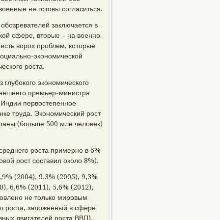
военные не готовы согласиться.
 обозревателей заключается в
кой сфере, вторые – на военно-
 есть ворох проблем, которые
 социально-экономической
еского роста.
 глубокого экономического
ынешнего премьер-министра
 Индии первостепенное
нке труда. Экономический рост
траны (больше 500 млн человек)
 среднего роста примерно в 6%
довой рост составил около 8%).
9% (2004), 9,3% (2005), 9,3%
0), 6,6% (2011), 5,6% (2012),
ловлено не только мировым
ал роста, заложенный в сфере
вных двигателей роста ВВП),