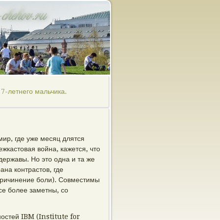
7-летнего мальчика.
мир, где уже месяц длятся
ежкастовая война, кажется, что
державы. Но это одна и та же
ана контрастов, где
епричинение боли). Совместимы
се более заметны, со
остей IBM (Institute for