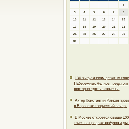
1
3
4
5
6
7
8
10
11
12
13
14
15
17
18
19
20
21
22
24
25
26
27
28
29
31
130 выпускникам девятых кла
Набережных Челнов предстоит
повторно сдать экзамены.
Актер Константин Райкин пров
в Воронеже творческий вечер.
В Москве откроется свыше 260
точек по продаже арбузов и ды