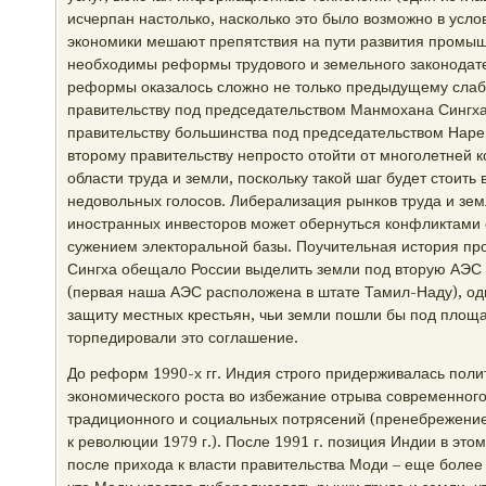
исчерпан настолько, насколько это было возможно в усл
экономики мешают препятствия на пути развития промыш
необходимы реформы трудового и земельного законодате
реформы оказалось сложно не только предыдущему сла
правительству под председательством Манмохана Сингха,
правительству большинства под председательством Наре
второму правительству непросто отойти от многолетней к
области труда и земли, поскольку такой шаг будет стоить
недовольных голосов. Либерализация рынков труда и зем
иностранных инвесторов может обернуться конфликтами 
сужением электоральной базы. Поучительная история про
Сингха обещало России выделить земли под вторую АЭС 
(первая наша АЭС расположена в штате Тамил-Наду), одн
защиту местных крестьян, чьи земли пошли бы под площа
торпедировали это соглашение.
До реформ 1990-х гг. Индия строго придерживалась пол
экономического роста во избежание отрыва современного
традиционного и социальных потрясений (пренебрежение
к революции 1979 г.). После 1991 г. позиция Индии в этом
после прихода к власти правительства Моди – еще более 