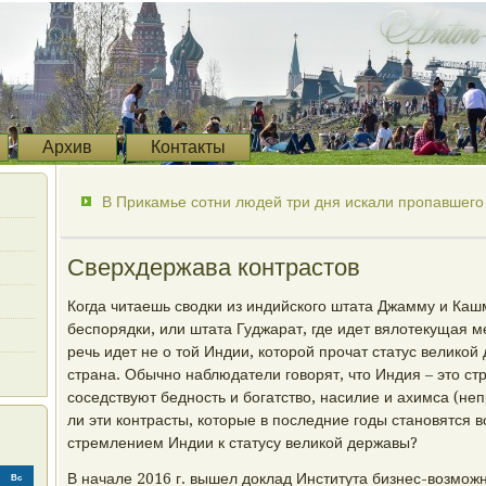
Архив
Контакты
В Прикамье сотни людей три дня искали пропавшего 
Сверхдержава контрастов
Когда читаешь сводки из индийского штата Джамму и Каш
беспорядки, или штата Гуджарат, где идет вялотекущая м
речь идет не о той Индии, которой прочат статус великой 
страна. Обычно наблюдатели говорят, что Индия – это стр
соседствуют бедность и богатство, насилие и ахимса (н
ли эти контрасты, которые в последние годы становятся в
стремлением Индии к статусу великой державы?
В начале 2016 г. вышел доклад Института бизнес-возможн
Вс