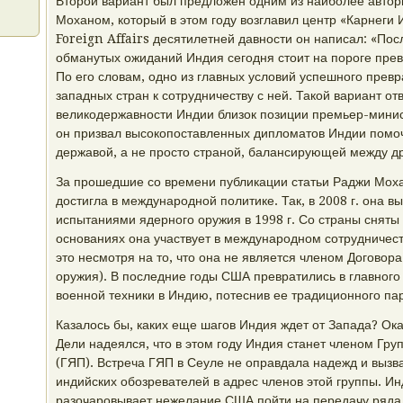
Второй вариант был предложен одним из наиболее автор
Моханом, который в этом году возглавил центр «Карнеги 
Foreign Affairs десятилетней давности он написал: «Пос
обманутых ожиданий Индия сегодня стоит на пороге пре
По его словам, одно из главных условий успешного превр
западных стран к сотрудничеству с ней. Такой вариант от
великодержавности Индии близок позиции премьер-минис
он призвал высокопоставленных дипломатов Индии помо
державой, а не просто страной, балансирующей между д
За прошедшие со времени публикации статьи Раджи Мох
достигла в международной политике. Так, в 2008 г. она в
испытаниями ядерного оружия в 1998 г. Со страны сняты 
основаниях она участвует в международном сотрудничест
это несмотря на то, что она не является членом Договор
оружия). В последние годы США превратились в главного
военной техники в Индию, потеснив ее традиционного па
Казалось бы, каких еще шагов Индия ждет от Запада? Ока
Дели надеялся, что в этом году Индия станет членом Гр
(ГЯП). Встреча ГЯП в Сеуле не оправдала надежд и выз
индийских обозревателей в адрес членов этой группы. И
разочаровывает нежелание США пойти на передачу ряда 