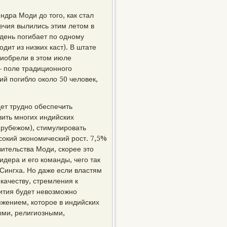
дра Моди до того, как стал
ечия вылились этим летом в
 день погибает по одному
дит из низких каст). В штате
иобрели в этом июле
 – поле традиционного
ий погибло около 50 человек,
ет трудно обеспечить
вить многих индийских
 рубежом), стимулировать
окий экономический рост. 7,5%
вительства Моди, скорее это
дера и его команды, чего так
Сингха. Но даже если властям
 качеству, стремления к
ития будет невозможно
жением, которое в индийских
ыми, религиозными,