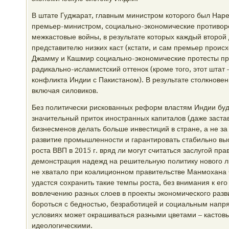
В штате Гуджарат, главным министром которого был Нарен
премьер-министром, социально-экономические противор
межкастовые войны, в результате которых каждый второй
представителю низких каст (кстати, и сам премьер происхо
Джамму и Кашмир социально-экономические протесты пр
радикально-исламистский оттенок (кроме того, этот штат
конфликта Индии с Пакистаном). В результате столкновен
включая силовиков.
Без политически рискованных реформ властям Индии буд
значительный приток иностранных капиталов (даже заста
бизнесменов делать больше инвестиций в стране, а не за
развитие промышленности и гарантировать стабильно выс
роста ВВП в 2015 г. вряд ли могут считаться заслугой пра
демонстрация надежд на решительную политику нового ли
не хватало при коалиционном правительстве Манмохана 
удастся сохранить такие темпы роста, без внимания к его
вовлечению разных слоев в проекты экономического разв
бороться с бедностью, безработицей и социальным напря
условиях может окрашиваться разными цветами – кастов
идеологическими.