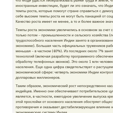
что Моди удастся либерализовать рынки труда и земли, 
иностранные инвестиции, будет ли это означать, что Инд
темпы роста, которые помогут стране справиться с дем
себе высокие темпы роста не могут быть панацеей от со
Качество роста имеет не менее, а то и более важное знач
Темпы роста экономики увеличились в основном за счет 
только потом – промышленности и сельского хозяйства (
трудоспособного населения Индии занято в организованн
экономике). Большая часть официальных тружеников рабо
меньшая – в частном (40%). Из последних около 7% зан
технологий (включая разработку программного обеспече
обработку телефонных звонков). Это около 1 млн человек
населения. Еще одна цифра свидетельствует о растущем
экономической сфере: четверть экономики Индии контро
долларовых миллионеров.
Таким образом, экономический рост непосредственно кас
индийцев. Именно они обеспечивают потребительское цу
является, в частности, ежегодное увеличение выпуска кр
этой прослойки от основного населения обостряет обще
противоречия и оказывает дестабилизирующее влияние н
экономическую систему Индии.