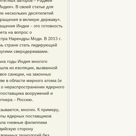
итетных авторов – Раджей
Индия». В своей статье для
ле нескольких десятилетий
вращения в великую державу».
ащения Индии – это готовность
вета на вопрос о
тра Нарендры Моди. В 2015 г.
чь стране стать лидирующей
ругими сверхдержавами.
ана годы Индия многого
ышла из изоляции, вызванной
все санкции, на законных
ве в области мирного атома (и
а о нераспространении ядерного
 поставщика вооружений и
ртнера – Россию.
зывается, многих. К примеру,
уппы ядерных поставщиков
вала гневные филиппики
ндийскую сторону
военных технологий без