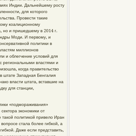
овиях Индии. Дальнейшему росту
ленности, для которого
льства. Провести такие
бому коалиционному
 но и пришедшему в 2014 г.
ндры Моди. И первому, и
онсервативной политики в
 властям миллионов
ли и облегчение условий для
с региональными властями и
изошла, когда правительство
в штате Западная Бенгалия
ако власти штата, вставшие на
дку для станции,
итики «подмораживания»
 сектора экономики от
 такой политикой привело Иран
 вопросе стала более гибкой, а
гибкой. Даже если представить,