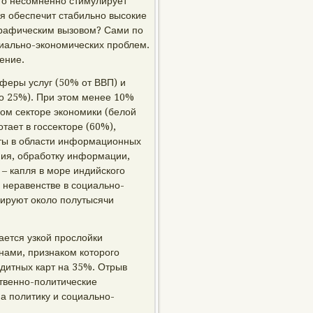
что несомненно стимулирует
ия обеспечит стабильно высокие
ографическим вызовом? Сами по
циально-экономических проблем.
ение.
сферы услуг (50% от ВВП) и
по 25%). При этом менее 10%
ом секторе экономики (белой
тает в госсекторе (60%),
яты в области информационных
ния, обработку информации,
 – капля в море индийского
 неравенстве в социально-
лируют около полутысячи
ается узкой прослойки
нами, признаком которого
едитных карт на 35%. Отрыв
ственно-политические
а политику и социально-