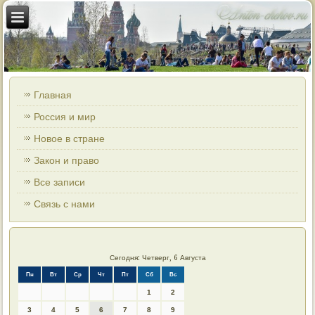
Главная
Россия и мир
Новое в стране
Закон и право
Все записи
Связь с нами
Сегодня: Четверг, 6 Августа
Пн
Вт
Ср
Чт
Пт
Сб
Вс
1
2
3
4
5
6
7
8
9