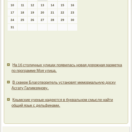
10
11
12
13
14
15
16
17
18
19
20
21
22
23
24
25
26
27
28
29
30
31
На 16 столичных улицах появилась новая дорожная разметка
по программе Моя улица.
В сквере Благотворитель установят мемориальную доску
Асгату Галимзянову.
Крымские ученые надеются в буквальном смысле найти
общий язык с дельфинами.