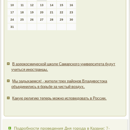
10
11
12
13
14
15
16
17
18
19
20
21
22
23
24
25
26
27
28
29
30
31
В аэрокосмической школе Самарского университета будут
учиться иностранцы.
Мы задыхаемся! - жители трех районов Владивостока
объединились в борьбе за чистый воздух.
Какую религию теперь можно исповедовать в России.
Подробности проведения Дня города в Казани: 7-