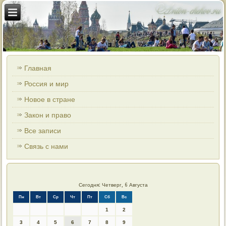
Главная
Россия и мир
Новое в стране
Закон и право
Все записи
Связь с нами
Сегодня: Четверг, 6 Августа
Пн
Вт
Ср
Чт
Пт
Сб
Вс
1
2
3
4
5
6
7
8
9