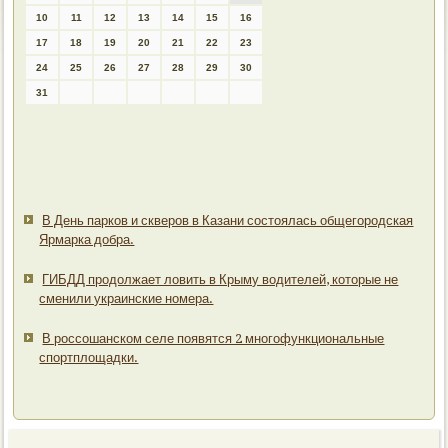
10
11
12
13
14
15
16
17
18
19
20
21
22
23
24
25
26
27
28
29
30
31
В День парков и скверов в Казани состоялась общегородская
Ярмарка добра.
ГИБДД продолжает ловить в Крыму водителей, которые не
сменили украинские номера.
В россошанском селе появятся 2 многофункциональные
спортплощадки.