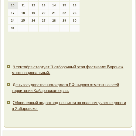
10
11
12
13
14
15
16
17
18
19
20
21
22
23
24
25
26
27
28
29
30
31
9 сентября стартует II отборочный этап фестиваля Воронеж
многонациональный.
День государственного флага РФ широко отметят на всей
территории Хабаровского края.
Обновленный водоотвод появится на опасном участке дороги
в Хабаровске.