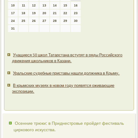
10
11
12
13
14
15
16
17
18
19
20
21
22
23
24
25
26
27
28
29
30
31
Учащиеся 50 школ Татарстана вступят в ряды Российского
движения школьников в Казани.
Уральские судебные приставы нашли должника в Крыму.
В крымских музеях в новом году появятся оживающие
экспозиции.
Осенние трюки: в Приднестровье пройдет фестиваль
циркового искусства.