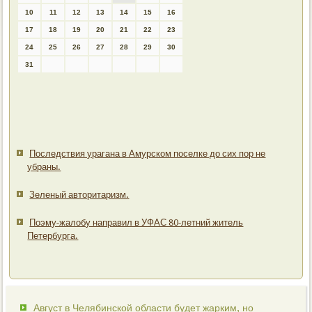
10
11
12
13
14
15
16
17
18
19
20
21
22
23
24
25
26
27
28
29
30
31
Последствия урагана в Амурском поселке до сих пор не
убраны.
Зеленый авторитаризм.
Поэму-жалобу направил в УФАС 80-летний житель
Петербурга.
Август в Челябинской области будет жарким, но