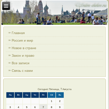
Главная
Россия и мир
Новое в стране
Закон и право
Все записи
Связь с нами
Сегодня: Пятница, 7 Августа
Пн
Вт
Ср
Чт
Пт
Сб
Вс
1
2
3
4
5
6
7
8
9