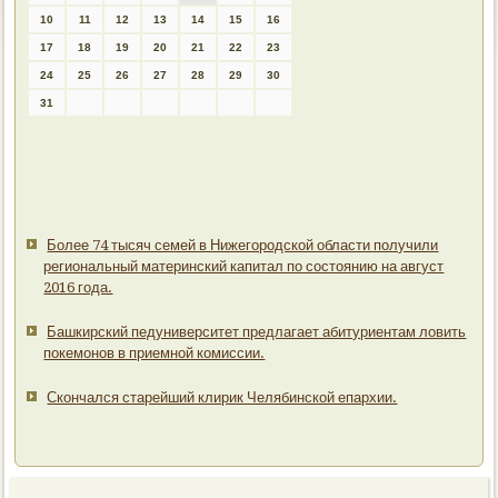
10
11
12
13
14
15
16
17
18
19
20
21
22
23
24
25
26
27
28
29
30
31
Более 74 тысяч семей в Нижегородской области получили
региональный материнский капитал по состоянию на август
2016 года.
Башкирский педуниверситет предлагает абитуриентам ловить
покемонов в приемной комиссии.
Скончался старейший клирик Челябинской епархии.