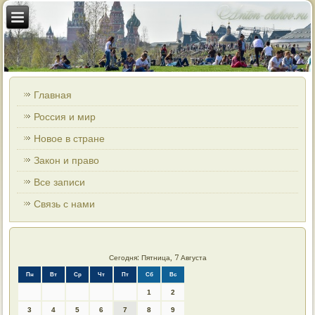
Главная
Россия и мир
Новое в стране
Закон и право
Все записи
Связь с нами
Сегодня: Пятница, 7 Августа
Пн
Вт
Ср
Чт
Пт
Сб
Вс
1
2
3
4
5
6
7
8
9