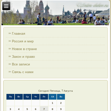
Главная
Россия и мир
Новое в стране
Закон и право
Все записи
Связь с нами
Сегодня: Пятница, 7 Августа
Пн
Вт
Ср
Чт
Пт
Сб
Вс
1
2
3
4
5
6
7
8
9