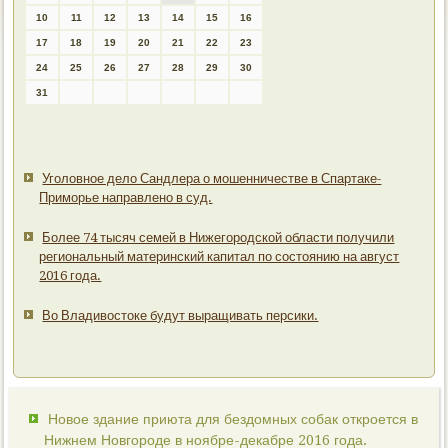
10
11
12
13
14
15
16
17
18
19
20
21
22
23
24
25
26
27
28
29
30
31
Уголовное дело Сандлера о мошенничестве в Спартаке-
Приморье направлено в суд.
Более 74 тысяч семей в Нижегородской области получили
региональный материнский капитал по состоянию на август
2016 года.
Во Владивостоке будут выращивать персики.
Новое здание приюта для бездомных собак откроется в
Нижнем Новгороде в ноябре-декабре 2016 года.