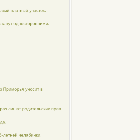
овый платный участок.
станут односторонними.
из Приморья уносит в
раз лишат родительских прав.
да.
2-летней челябинки.