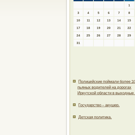
1
3
4
5
6
7
8
10
11
12
13
14
15
17
18
19
20
21
22
24
25
26
27
28
29
31
Полицейские поймали более 2
пьяных водителей на дорогах
Иркутской области в выходные 
Государство – акушер.
Детская политика.