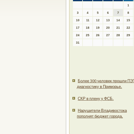
1
3
4
5
6
7
8
10
11
12
13
14
15
17
18
19
20
21
22
24
25
26
27
28
29
31
Более 300 человек прошли ПЭ
диагностику в Приморье.
СКР в плену у ФСБ.
Нарушители Владивостока
пополнят бюджет города.