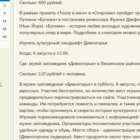
Сколько: 600 рублей.
2
В рамках проекта «Театр в кино» в «Спартаке» пройдет 
9
Пуччини «Богема» в постановке режиссера Франко Дзеф
16
(Нью-Йорк). «Богема» - история любви молодых художник
23
популярных опер в мире. Подробнее о спектакле можно уз
30
Изучить культурный ландшафт Дивногорья
Когда: 6 августа в 15:00.
Где: музей-заповедник «Дивногорье» в Лискинском районе
Сколько: 120 рублей с человека.
В музее-заповеднике «Дивногорье» в субботу, 6 августа, 
Т-
взрослых. Участие бесплатное, но количество мест огра
предварительно зарегистрироваться на сайте. Участников
команды. Им потребуются ловкость и смекалка, а также 
картам, чтобы проникнуть в секреты истории культурного
Игрокам порекомендовали ознакомиться с информацией о
музея-заповедника. Организаторы посоветовали участник
удобные одежду и обувь. Место сбора - администрация 
(Дивногорское подворье). Квест продлится около трех час