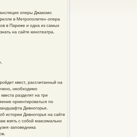
трансляция оперы Джакомо
ирелли в Метрополитен-опера
ов в Париже и одна из самых
нать на сайте кинотеатра.
.
пройдет квест, рассчитанный на
ничено, необходимо
 квеста разделят на три
умение ориентироваться по
 ландшафта Дивногорья.
б истории Дивногорья на сайте
ам взять с собой максимально
музея-заповедника
ов.