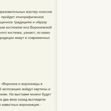
бразовательных мастер-классов
е пройдет этнографическое
ященное традициям и образу
ьным костюмом юга Воронежской
ого костюма, узнают, из каких
традиции живут в современных
у «Воронеж и воронежцы в
В экспозицию войдут картины и
неже. На выставке можно будет
ак два века назад выглядели
 известных воронежцев -