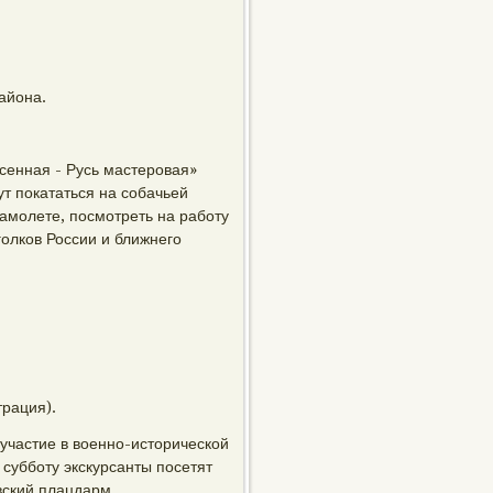
айона.
сенная - Русь мастеровая»
ут покататься на собачьей
амолете, посмотреть на работу
голков России и ближнего
трация).
 участие в военно-исторической
 субботу экскурсанты посетят
вский плацдарм,