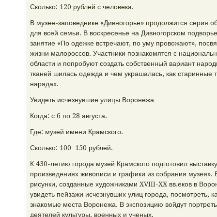
Сколько: 120 рублей с человека.
В музее-заповеднике «Дивногорье» продолжится серия о
для всей семьи. В воскресенье на Дивногорском подворь
занятие «По одежке встречают, по уму провожают», посв
жизни малороссов. Участники познакомятся с национал
области и попробуют создать собственный вариант народн
тканей шилась одежда и чем украшалась, как старинные 
нарядах.
Увидеть исчезнувшие улицы Воронежа
Когда: с 6 по 28 августа.
Где: музей имени Крамского.
Сколько: 100−150 рублей.
К 430-летию города музей Крамского подготовил выставк
произведениях живописи и графики из собрания музея». 
рисунки, созданные художниками XVIII-XX вв.еков в Воро
увидеть пейзажи исчезнувших улиц города, посмотреть, к
знакомые места Воронежа. В экспозицию войдут портреты
деятелей культуры, военных и ученых.