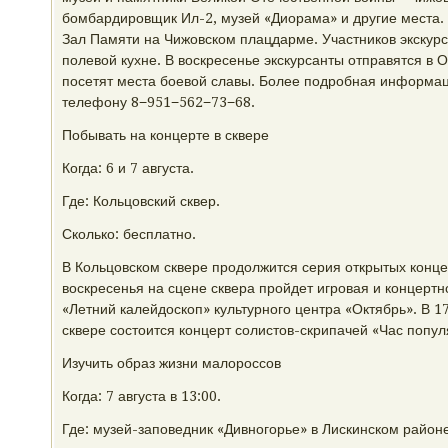
бомбардировщик Ил-2, музей «Диорама» и другие места.
Зал Памяти на Чижовском плацдарме. Участников экскур
полевой кухне. В воскресенье экскурсанты отправятся в О
посетят места боевой славы. Более подробная информаци
телефону 8−951−562−73−68.
Побывать на концерте в сквере
Когда: 6 и 7 августа.
Где: Кольцовский сквер.
Сколько: бесплатно.
В Кольцовском сквере продолжится серия открытых концер
воскресенья на сцене сквера пройдет игровая и концерт
«Летний калейдоскоп» культурного центра «Октябрь». В 17:
сквере состоится концерт солистов-скрипачей «Час попул
Изучить образ жизни малороссов
Когда: 7 августа в 13:00.
Где: музей-заповедник «Дивногорье» в Лискинском районе