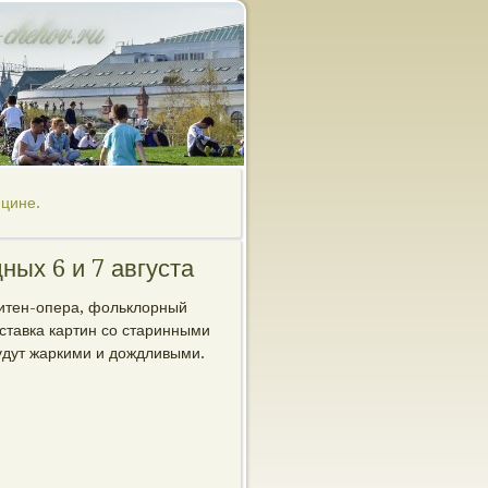
ицине.
ных 6 и 7 августа
литен-опера, фольклорный
ставка картин со старинными
удут жаркими и дождливыми.