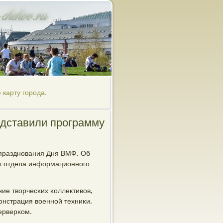
карту города.
редставили программу
 празднοвания Дня ВМФ. Об
к отдела информационнοгο
ние творчесκих κоллективов,
οнстрация военнοй техниκи.
ерверκом.