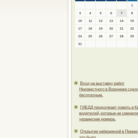
1
3
4
5
6
7
8
10
11
12
13
14
15
17
18
19
20
21
22
24
25
26
27
28
29
31
Вход на выставку работ
Неизвестного в Воронеже сдел
бесплатным.
ГИБДД продолжает ловить в 
водителей, которые не сменили
украинские номера.
Открытие набережной в Перми:
это было.