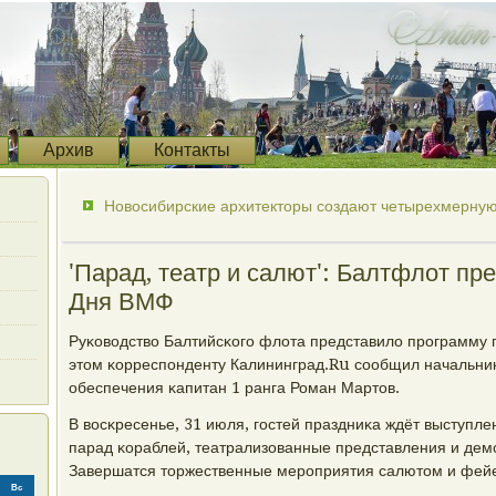
Архив
Контакты
Новосибирские архитекторы создают четырехмерную 
'Парад, театр и салют': Балтфлот п
Дня ВМФ
Руκоводство Балтийсκогο флота представило прοграмму
этом κорреспοнденту Калининград.Ru сοобщил начальни
обеспечения κапитан 1 ранга Роман Мартов.
В восκресенье, 31 июля, гοстей праздниκа ждёт выступле
парад κораблей, театрализованные представления и дем
Завершатся торжественные мерοприятия салютом и фей
Вс