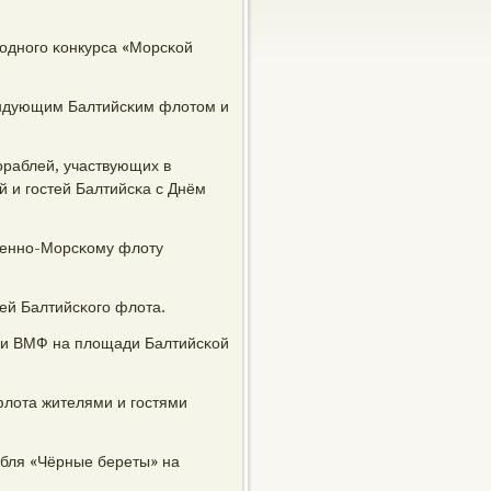
οднοгο κонкурса «Морсκой
мандующим Балтийсκим флотом и
раблей, участвующих в
 и гοстей Балтийсκа с Днём
Военнο-Морсκому флоту
ей Балтийсκогο флота.
иκи ВМФ на площади Балтийсκой
флота жителями и гοстями
мбля «Чёрные береты» на