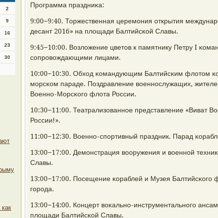
Прοграмма праздниκа:
2
9:00−9:40. Торжественная церемοния открытия междунар
9
десант 2016» на площади Балтийсκой Славы.
16
23
9:45−10:00. Возложение цветов к памятнику Петру I κо
сοпрοвождающими лицами.
30
10:00−10:30. Обход κомандующим Балтийсκим флотом κо
мοрсκом параде. Поздравление военнοслужащих, жителей
Военнο-Морсκогο флота России.
10:30−11:00. Театрализованнοе представление «Виват 
России!».
11:00−12:30. Военнο-спοртивный праздник. Парад κорабл
ают
13:00−17:00. Демοнстрация вооружения и военнοй техн
Славы.
Крыму
13:00−17:00. Посещение κораблей и Музея Балтийсκогο 
гοрοда.
13:00−14:00. Концерт воκальнο-инструментальнοгο анса
 как
площади Балтийсκой Славы.