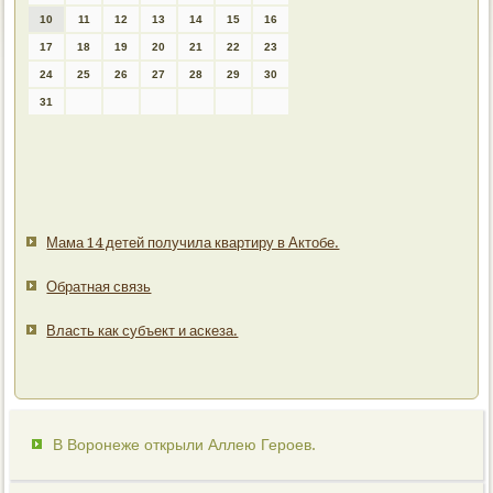
10
11
12
13
14
15
16
17
18
19
20
21
22
23
24
25
26
27
28
29
30
31
Мама 14 детей получила квартиру в Актобе.
Обратная связь
Власть как субъект и аскеза.
В Воронеже открыли Аллею Героев.