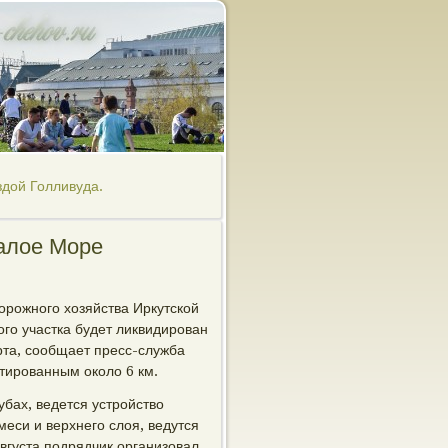
дой Голливуда.
Малое Море
орожного хозяйства Иркутской
ого участка будет ликвидирован
рта, сообщает пресс-служба
тированным около 6 км.
бах, ведется устройство
еси и верхнего слоя, ведутся
вгуста подрядчик организовал