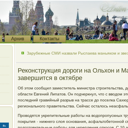
Архив
Контакты
Зарубежные СМИ назвали Рыспаева маньяком и звез
Реконструкция дороги на Ольхон и 
завершится в октябре
Об этом сообщил заместитель министра строительства, д
области Евгений Липатов. Он подчеркнул, что с вводом эт
последний гравийный разрыв на трассе до поселка Сахю
регионального правительства. Сейчас осталось неасфаль
Проводятся укрепительные работы на водопропускных тру
покрытия - нижнего слоя основания, асфальтобетонной см
Вс
подготовительные работы для укрепления откосов. С 10 а