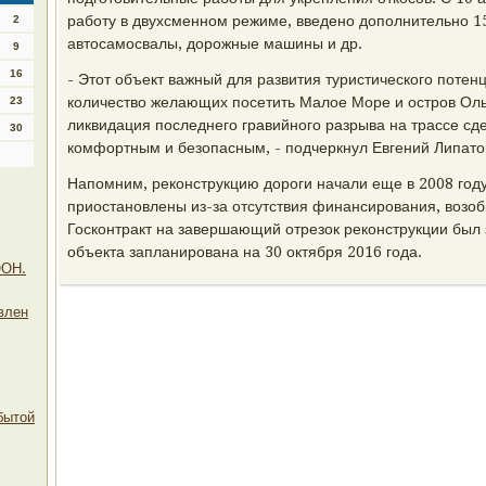
работу в двухсменном режиме, введено дополнительно 1
2
автосамосвалы, дорожные машины и др.
9
16
- Этот объект важный для развития туристического потен
количество желающих посетить Малое Море и остров Оль
23
ликвидация последнего гравийного разрыва на трассе сд
30
комфортным и безопасным, - подчеркнул Евгений Липато
Напомним, реконструкцию дороги начали еще в 2008 год
приостановлены из-за отсутствия финансирования, возоб
Госконтракт на завершающий отрезок реконструкции был 
объекта запланирована на 30 октября 2016 года.
ООН.
влен
бытой