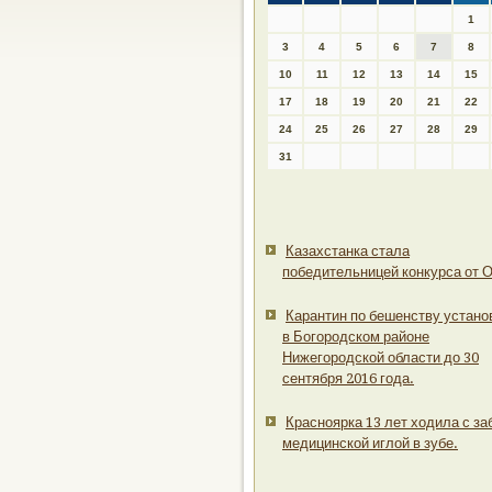
1
3
4
5
6
7
8
10
11
12
13
14
15
17
18
19
20
21
22
24
25
26
27
28
29
31
Казахстанка стала
победительницей конкурса от 
Карантин по бешенству устано
в Богородском районе
Нижегородской области до 30
сентября 2016 года.
Красноярка 13 лет ходила с за
медицинской иглой в зубе.