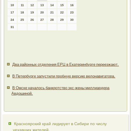
10
11
12
13
14
15
16
17
18
19
20
21
22
23
24
25
26
27
28
29
30
31
Два районных отделения ЕРЦ в Екатеринбурге переезжают.
В Петербурге запустили пробную версию велонавигатора.
В Омске началось банкротство экс-жены миллиардера
Авдошиной.
Красноярский край лидирует в Сибири по числу
уехавших жителей.