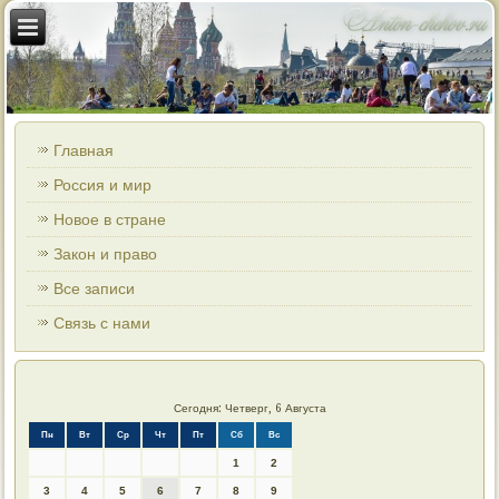
Главная
Россия и мир
Новое в стране
Закон и право
Все записи
Связь с нами
Сегодня: Четверг, 6 Августа
Пн
Вт
Ср
Чт
Пт
Сб
Вс
1
2
3
4
5
6
7
8
9