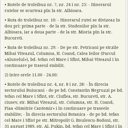
• Rutele de troleibuz nr. 7, nr. 24 i nr. 25: - Itinerarul
rutelor se scurteaz pîn la str. Albioara.
• Ruta de troleibuz nr. 10: - Itinerarul rutei se divizeaz în
dou pri: prima parte - de la str. Studenilor pîn la str.
Albioara, iar a doua parte - de la str. Mioria pîn la str.
Bucureti.
• Ruta de troleibuz nr. 29: - De pe str. Petricani pe strzile
Mihai Viteazul, Columna, H. Coand, Calea Ieilor (Parcul
«Alunelul»), bd. tefan cel Mare i Sfînt, Mihai Viteazul i în
continuare pe traseul stabilit.
2) între orele 11.00 - 24.00:
• Rutele de troleibuz nr. 4, nr. 8 i nr. 28: - În direcia
sectorului Buiucani - de pe bd. Constantin Negruzzi pe bd.
tefan cel Mare i Sfînt, str. Ciuflea, str. Bucureti, str. A.
ciusev, str. Mihai Viteazul, str. Columna, str. H. Coand,
Piaa «Dimitrie Cantemir» i în continuare pe traseele
stabilite; - În direcia sectorului Botanica - de pe bd. tefan
cel Mare i Sfînt pe str. Mitropolit G. Bnulescu-Bodoni, str.
31 august 1989, str. Al. Pukin, bd. tefan cel Mare i Sfînt i în