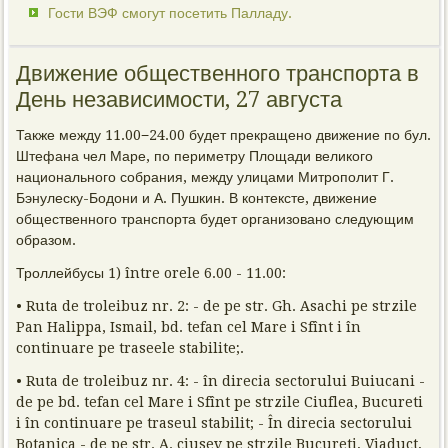
Гости ВЭФ смогут посетить Палладу.
Движение общественного транспорта в
День независимости, 27 августа
Также между 11.00−24.00 будет прекращено движение по бул.
Штефана чел Маре, по периметру Площади великого
национального собрания, между улицами Митрополит Г.
Бэнулеску-Бодони и А. Пушкин. В контексте, движение
общественного транспорта будет организовано следующим
образом.
Троллейбусы 1) între orele 6.00 - 11.00:
• Ruta de troleibuz nr. 2: - de pe str. Gh. Asachi pe strzile
Pan Halippa, Ismail, bd. tefan cel Mare i Sfînt i în
continuare pe traseele stabilite;.
• Ruta de troleibuz nr. 4: - în direcia sectorului Buiucani -
de pe bd. tefan cel Mare i Sfînt pe strzile Ciuflea, Bucureti
i în continuare pe traseul stabilit; - În direcia sectorului
Botanica - de pe str. A. ciusev pe strzile Bucureti, Viaduct,