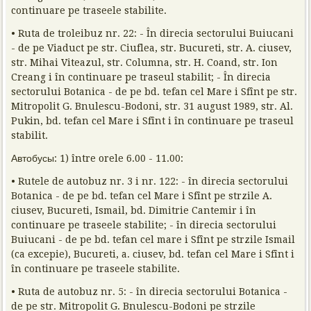
continuare pe traseele stabilite.
• Ruta de troleibuz nr. 22: - În direcia sectorului Buiucani
- de pe Viaduct pe str. Ciuflea, str. Bucureti, str. A. ciusev,
str. Mihai Viteazul, str. Columna, str. H. Coand, str. Ion
Creang i în continuare pe traseul stabilit; - În direcia
sectorului Botanica - de pe bd. tefan cel Mare i Sfînt pe str.
Mitropolit G. Bnulescu-Bodoni, str. 31 august 1989, str. Al.
Pukin, bd. tefan cel Mare i Sfînt i în continuare pe traseul
stabilit.
Автобусы: 1) între orele 6.00 - 11.00:
• Rutele de autobuz nr. 3 i nr. 122: - în direcia sectorului
Botanica - de pe bd. tefan cel Mare i Sfînt pe strzile A.
ciusev, Bucureti, Ismail, bd. Dimitrie Cantemir i în
continuare pe traseele stabilite; - în direcia sectorului
Buiucani - de pe bd. tefan cel mare i Sfînt pe strzile Ismail
(ca excepie), Bucureti, a. ciusev, bd. tefan cel Mare i Sfînt i
în continuare pe traseele stabilite.
• Ruta de autobuz nr. 5: - în direcia sectorului Botanica -
de pe str. Mitropolit G. Bnulescu-Bodoni pe strzile