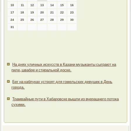
10
11
12
13
14
15
16
17
18
19
20
21
22
23
24
25
26
27
28
29
30
31
На днях уличных искусств в Казани музыканты сыграют на
пиле, швабре и стиральной доске.
Бег на каблуках устроят для гомельских девушек в День
города.
Трамвайные пути в Хабаровске вышли из вчерашнего потока
сухими.