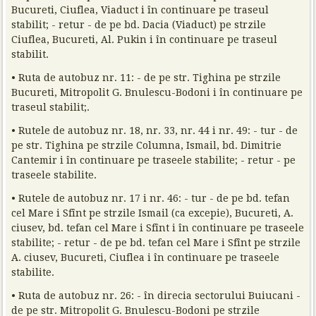
Bucureti, Ciuflea, Viaduct i în continuare pe traseul
stabilit; - retur - de pe bd. Dacia (Viaduct) pe strzile
Ciuflea, Bucureti, Al. Pukin i în continuare pe traseul
stabilit.
• Ruta de autobuz nr. 11: - de pe str. Tighina pe strzile
Bucureti, Mitropolit G. Bnulescu-Bodoni i în continuare pe
traseul stabilit;.
• Rutele de autobuz nr. 18, nr. 33, nr. 44 i nr. 49: - tur - de
pe str. Tighina pe strzile Columna, Ismail, bd. Dimitrie
Cantemir i în continuare pe traseele stabilite; - retur - pe
traseele stabilite.
• Rutele de autobuz nr. 17 i nr. 46: - tur - de pe bd. tefan
cel Mare i Sfînt pe strzile Ismail (ca excepie), Bucureti, A.
ciusev, bd. tefan cel Mare i Sfînt i în continuare pe traseele
stabilite; - retur - de pe bd. tefan cel Mare i Sfînt pe strzile
A. ciusev, Bucureti, Ciuflea i în continuare pe traseele
stabilite.
• Ruta de autobuz nr. 26: - în direcia sectorului Buiucani -
de pe str. Mitropolit G. Bnulescu-Bodoni pe strzile