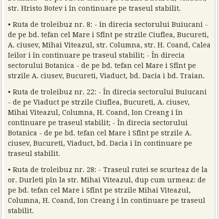
str. Hristo Botev i în continuare pe traseul stabilit.
• Ruta de troleibuz nr. 8: - în direcia sectorului Buiucani -
de pe bd. tefan cel Mare i Sfînt pe strzile Ciuflea, Bucureti,
A. ciusev, Mihai Viteazul, str. Columna, str. H. Coand, Calea
Ieilor i în continuare pe traseul stabilit; - În direcia
sectorului Botanica - de pe bd. tefan cel Mare i Sfînt pe
strzile A. ciusev, Bucureti, Viaduct, bd. Dacia i bd. Traian.
• Ruta de troleibuz nr. 22: - În direcia sectorului Buiucani
- de pe Viaduct pe strzile Ciuflea, Bucureti, A. ciusev,
Mihai Viteazul, Columna, H. Coand, Ion Creang i în
continuare pe traseul stabilit; - În direcia sectorului
Botanica - de pe bd. tefan cel Mare i Sfînt pe strzile A.
ciusev, Bucureti, Viaduct, bd. Dacia i în continuare pe
traseul stabilit.
• Ruta de troleibuz nr. 28: - Traseul rutei se scurteaz de la
or. Durleti pîn la str. Mihai Viteazul, dup cum urmeaz: de
pe bd. tefan cel Mare i Sfînt pe strzile Mihai Viteazul,
Columna, H. Coand, Ion Creang i în continuare pe traseul
stabilit.