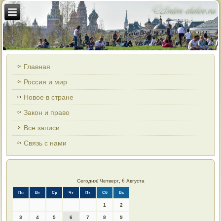
Главная
Россия и мир
Новое в стране
Закон и право
Все записи
Связь с нами
Сегодня: Четверг, 6 Августа
Пн
Вт
Ср
Чт
Пт
Сб
Вс
1
2
3
4
5
6
7
8
9