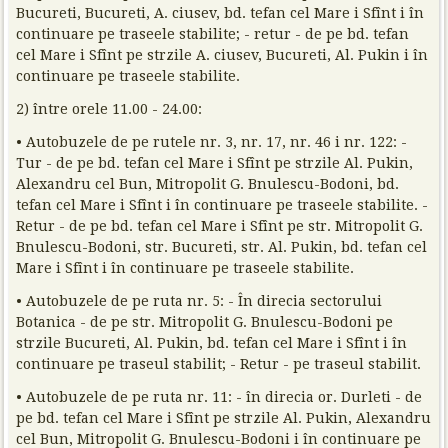
Bucureti, Bucureti, A. ciusev, bd. tefan cel Mare i Sfînt i în
continuare pe traseele stabilite; - retur - de pe bd. tefan
cel Mare i Sfînt pe strzile A. ciusev, Bucureti, Al. Pukin i în
continuare pe traseele stabilite.
2) între orele 11.00 - 24.00:
• Autobuzele de pe rutele nr. 3, nr. 17, nr. 46 i nr. 122: -
Tur - de pe bd. tefan cel Mare i Sfînt pe strzile Al. Pukin,
Alexandru cel Bun, Mitropolit G. Bnulescu-Bodoni, bd.
tefan cel Mare i Sfînt i în continuare pe traseele stabilite. -
Retur - de pe bd. tefan cel Mare i Sfînt pe str. Mitropolit G.
Bnulescu-Bodoni, str. Bucureti, str. Al. Pukin, bd. tefan cel
Mare i Sfînt i în continuare pe traseele stabilite.
• Autobuzele de pe ruta nr. 5: - În direcia sectorului
Botanica - de pe str. Mitropolit G. Bnulescu-Bodoni pe
strzile Bucureti, Al. Pukin, bd. tefan cel Mare i Sfînt i în
continuare pe traseul stabilit; - Retur - pe traseul stabilit.
• Autobuzele de pe ruta nr. 11: - în direcia or. Durleti - de
pe bd. tefan cel Mare i Sfînt pe strzile Al. Pukin, Alexandru
cel Bun, Mitropolit G. Bnulescu-Bodoni i în continuare pe