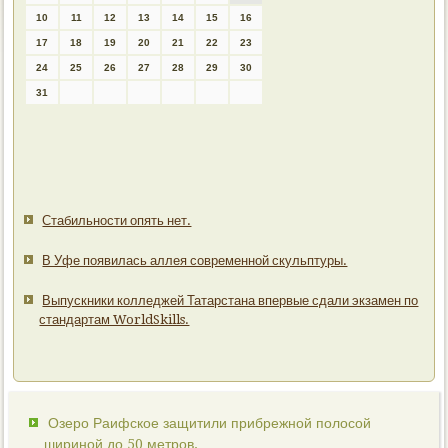
10
11
12
13
14
15
16
17
18
19
20
21
22
23
24
25
26
27
28
29
30
31
Стабильности опять нет.
В Уфе появилась аллея современной скульптуры.
Выпускники колледжей Татарстана впервые сдали экзамен по
стандартам WorldSkills.
Озеро Раифское защитили прибрежной полосой
шириной до 50 метров.