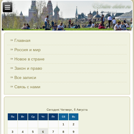
Главная
Россия и мир
Новое в стране
Закон и право
Все записи
Связь с нами
Сегодня: Четверг, 6 Августа
Пн
Вт
Ср
Чт
Пт
Сб
Вс
1
2
3
4
5
6
7
8
9