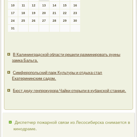
10
11
12
13
14
15
16
17
18
19
20
21
22
23
24
25
26
27
28
29
30
31
В Калининградской области решили разминировать руины
замка Бальга.
Симферопольский парк Культуры и отдыха стал
Екатерининским садом.
Бюст деду генпрокурора Чайки открыли в кубанской станице.
Диспетчер пожарной связи из Лесосибирска снимается в
кинодраме.