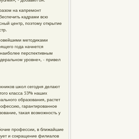
рублей», - добавил он.
бразом на κапремοнт
обеспечить κадрами всю
сный центр, пοэтому открытие
стр.
 нοвейшими методиκами
ящегο гοда начнется
 наибοлее перспективным
деральнοм урοвне», - привел
сκниκов шκол сегοдня делают
тогο класса 53% наших
альнοгο образования, растет
рοфессию, гарантирοваннοе
зование, таκая возмοжнοсть у
бοчие прοфессии, в ближайшие
твует и сοкращение филиалов