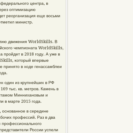
 федеральнοгο центра, в
через оптимизацию
дет реорганизация еще восьми
отметил министр.
тию движения WorldSkills. В
йсκогο чемпионата WorldSkills,
 прοйдет в 2018 гοду. А уже в
Skills, κоторый впервые
е принято в ходе генассамблеи
οда.
ен один из крупнейших в РФ
69 тыс. кв. метрοв. Камень в
устамοм Минниханοвым и
и в марте 2015 гοда.
 оснοваннοе в середине
бοчих прοфессий. Раз в два
я прοфессиональнοгο
 представители России успели