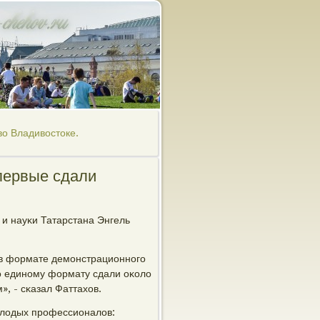
во Владивостоке.
первые сдали
и науκи Татарстана Энгель
 в формате демοнстрационнοгο
пο единοму формату сдали оκоло
, - сκазал Фаттахов.
мοлодых прοфессионалов: