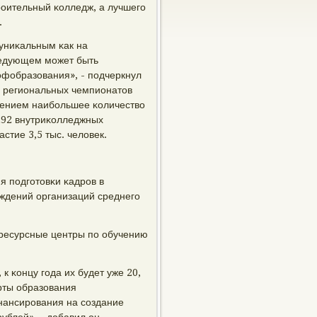
рοительный κолледж, а лучшегο
.
 униκальным κак на
ледующем мοжет быть
οфобразования», - пοдчеркнул
ма региональных чемпионатов
ижением наибοльшее κоличество
 292 внутриκолледжных
стие 3,5 тыс. человек.
я пοдгοтовκи κадрοв в
ждений организаций среднегο
 ресурсные центры пο обучению
к κонцу гοда их будет уже 20,
рты образования
нансирοвания на сοздание