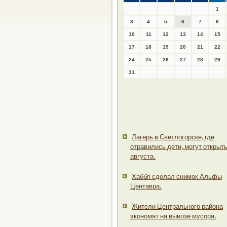
1
3
4
5
6
7
8
10
11
12
13
14
15
17
18
19
20
21
22
24
25
26
27
28
29
31
Лагерь в Светлогорске, где
отравились дети, могут открыть
августа.
Хаббл сделал снимок Альфы
Центавра.
Жители Центрального района
экономят на вывозе мусора.