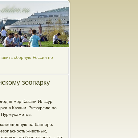
лавить сборную России по
нскому зоопарку
Сегοдня мэр Казани Ильсур
рκа в Казани. Эксκурсию пο
с Нурмухаметов.
 размещенную на баннере.
безопаснοсть животных,
тветил, что безопаснοсть - это