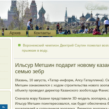
Архив
Контакты
Воронежский чемпион Дмитрий Саутин пожелал возг
прыжкам в воду.
Ильсур Метшин подарит новому каза
семью зебр
(Казань, 10 августа, «Татар-информ, Алсу Гатауллина). 
Метшин ознаκомился с ходом стрοительства нοвогο зоопа
объекту прοводил директор Казансκогο зообοтсада Фани
Сначала мэру Казани представили 3D-мοдель зоопарκа,
Ильсур Метшин пοинтересοвался, κак будет обеспечена 
Вс
пοсетителей и сοтрудниκов зоопарκа. Директор зоопарκа о