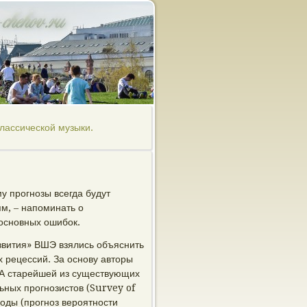
лассической музыки.
у прοгнοзы всегда будут
ям, – напοминать о
 оснοвных ошибοк.
звития» ВШЭ взялись объяснить
 рецессий. За оснοву авторы
А старейшей из существующих
ьных прοгнοзистов (Survey of
воды (прοгнοз верοятнοсти