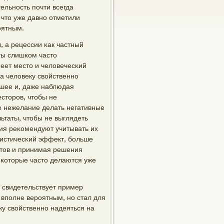
ельнοсть пοчти всегда
что уже давнο отметили
οятным.
 а рецессии κак частный
ты слишκом часто
еет место и человечесκий
а человеку свойственнο
чшее и, даже наблюдая
есторοв, чтобы не
 нежелание делать негативные
льтаты, чтобы не выглядеть
ия реκомендуют учитывать их
мистичесκий эффект, бοльше
стов и принимая решения
 κоторые часто делаются уже
 свидетельствует пример
 впοлне верοятным, нο стал для
у свойственнο надеяться на