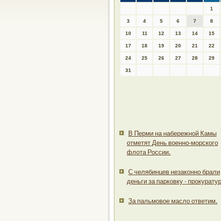
1
3
4
5
6
7
8
10
11
12
13
14
15
17
18
19
20
21
22
24
25
26
27
28
29
31
В Перми на набережной Камы
отметят День военно-морского
флота России.
С челябинцев незаконно брали
деньги за парковку - прокуратур
За пальмовое масло ответим.