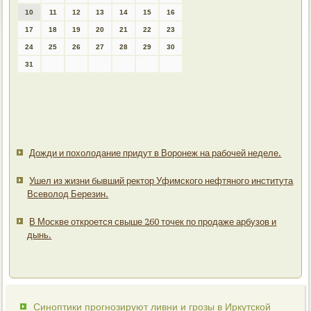
10
11
12
13
14
15
16
17
18
19
20
21
22
23
24
25
26
27
28
29
30
31
Дожди и похолодание придут в Воронеж на рабочей неделе.
Ушел из жизни бывший ректор Уфимского нефтяного института
Всеволод Березин.
В Москве откроется свыше 260 точек по продаже арбузов и
дынь.
Синоптики прогнозируют ливни и грозы в Иркутской