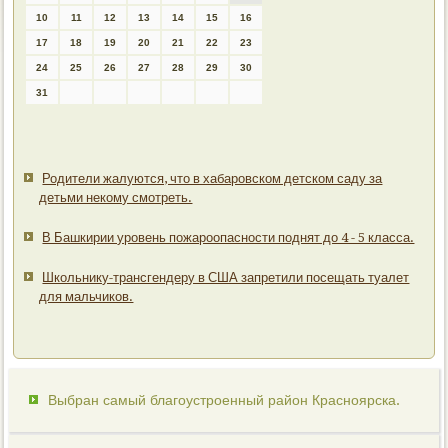
10
11
12
13
14
15
16
17
18
19
20
21
22
23
24
25
26
27
28
29
30
31
Родители жалуются, что в хабаровском детском саду за
детьми некому смотреть.
В Башкирии уровень пожароопасности поднят до 4 - 5 класса.
Школьнику-трансгендеру в США запретили посещать туалет
для мальчиков.
Выбран самый благоустроенный район Красноярска.