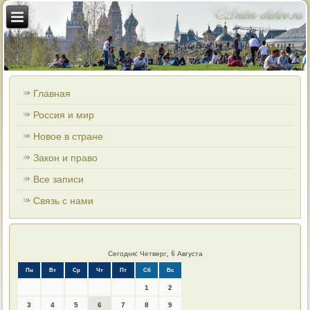
Главная
Россия и мир
Новое в стране
Закон и право
Все записи
Связь с нами
Сегодня: Четверг, 6 Августа
Пн
Вт
Ср
Чт
Пт
Сб
Вс
1
2
3
4
5
6
7
8
9