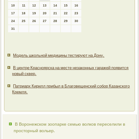
10
11
12
13
14
15
16
17
18
19
20
21
22
23
24
25
26
27
28
29
30
31
Модель школьной медицины тестируют на Дону.
В центре Красноярска на месте незаконных гаражей появится
новый сквер.
Патриарх Кирилл прибыл в Благовещенский собор Казанского
Кремля.
В Воронежском зоопарке семью волков переселили в
просторный вольер.