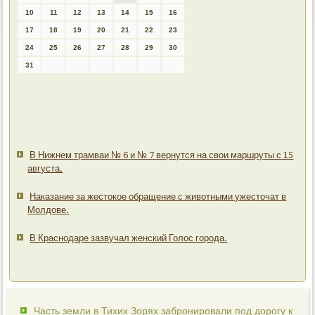
10
11
12
13
14
15
16
17
18
19
20
21
22
23
24
25
26
27
28
29
30
31
В Нижнем трамваи № 6 и № 7 вернутся на свои маршруты с 15
августа.
Наказание за жестокое обращение с животными ужесточат в
Молдове.
В Краснодаре зазвучал женский Голос города.
Часть земли в Тихих Зорях забронировали под дорогу к