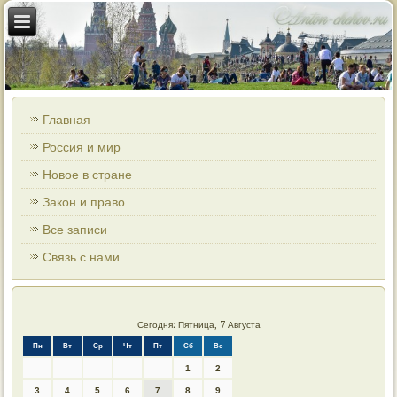
Главная
Россия и мир
Новое в стране
Закон и право
Все записи
Связь с нами
Сегодня: Пятница, 7 Августа
Пн
Вт
Ср
Чт
Пт
Сб
Вс
1
2
3
4
5
6
7
8
9