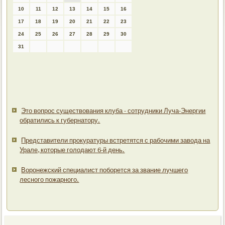
10
11
12
13
14
15
16
17
18
19
20
21
22
23
24
25
26
27
28
29
30
31
Это вопрос существования клуба - сотрудники Луча-Энергии
обратились к губернатору.
Представители прокуратуры встретятся с рабочими завода на
Урале, которые голодают 6-й день.
Воронежский специалист поборется за звание лучшего
лесного пожарного.