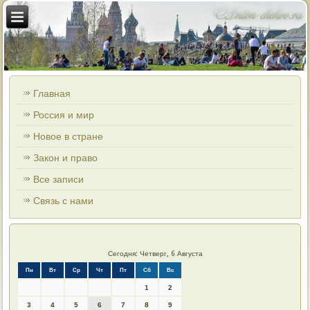
Главная
Россия и мир
Новое в стране
Закон и право
Все записи
Связь с нами
Сегодня: Четверг, 6 Августа
Пн
Вт
Ср
Чт
Пт
Сб
Вс
1
2
3
4
5
6
7
8
9