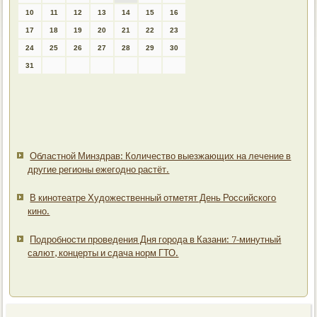
10
11
12
13
14
15
16
17
18
19
20
21
22
23
24
25
26
27
28
29
30
31
Областной Минздрав: Количество выезжающих на лечение в
другие регионы ежегодно растёт.
В кинотеатре Художественный отметят День Российского
кино.
Подробности проведения Дня города в Казани: 7-минутный
салют, концерты и сдача норм ГТО.