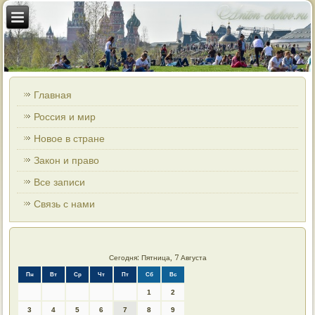
Главная
Россия и мир
Новое в стране
Закон и право
Все записи
Связь с нами
Сегодня: Пятница, 7 Августа
Пн
Вт
Ср
Чт
Пт
Сб
Вс
1
2
3
4
5
6
7
8
9