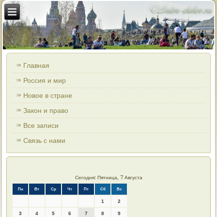
Главная
Россия и мир
Новое в стране
Закон и право
Все записи
Связь с нами
Сегодня: Пятница, 7 Августа
Пн
Вт
Ср
Чт
Пт
Сб
Вс
1
2
3
4
5
6
7
8
9