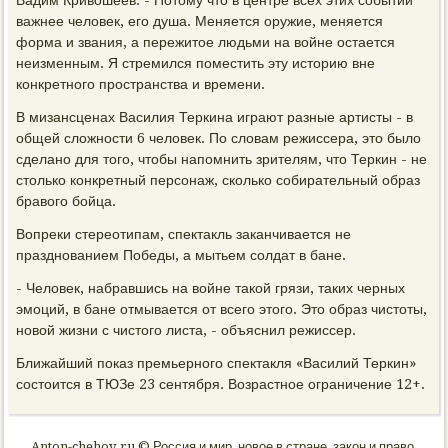
Вадим Кривошеев. - Потому что в центре всех этих событий
важнее человек, его душа. Меняется оружие, меняется
форма и звания, а пережитое людьми на войне остается
неизменным. Я стремился поместить эту историю вне
конкретного пространства и времени.
В мизансценах Василия Теркина играют разные артисты - в
общей сложности 6 человек. По словам режиссера, это было
сделано для того, чтобы напомнить зрителям, что Теркин - не
столько конкретный персонаж, сколько собирательный образ
бравого бойца.
Вопреки стереотипам, спектакль заканчивается не
празднованием Победы, а мытьем солдат в бане.
- Человек, набравшись на войне такой грязи, таких черных
эмоций, в бане отмывается от всего этого. Это образ чистоты,
новой жизни с чистого листа, - объяснил режиссер.
Ближайший показ премьерного спектакля «Василий Теркин»
состоится в ТЮЗе 23 сентября. Возрастное ограничение 12+.
Anton-chehov.ru © Россия и мир, новое в стране, закон и право.