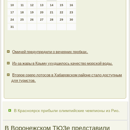
10
11
12
13
14
15
16
17
18
19
20
21
22
23
24
25
26
27
28
29
30
31
Омичей предупредили о вечерних пробках.
Из-за жары в Крыму ухудшилось качество морской воды.
Второе озеро лотосов в Хабаровском районе стало доступным
для туристов.
В Красноярск прибыли олимпийские чемпионы из Рио.
В Воронежском ТЮЗе представили