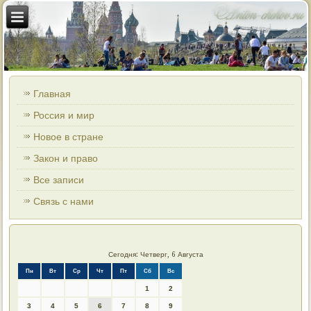
Главная
Россия и мир
Новое в стране
Закон и право
Все записи
Связь с нами
Сегодня: Четверг, 6 Августа
Пн
Вт
Ср
Чт
Пт
Сб
Вс
1
2
3
4
5
6
7
8
9