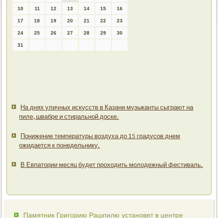
10
11
12
13
14
15
16
17
18
19
20
21
22
23
24
25
26
27
28
29
30
31
На днях уличных искусств в Казани музыканты сыграют на
пиле, швабре и стиральной доске.
Понижение температуры воздуха до 15 градусов днем
ожидается к понедельнику.
В Евпатории месяц будет проходить молодежный фестиваль.
Памятник Григорию Рашпилю установят в центре