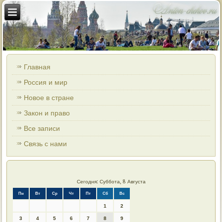
Главная
Россия и мир
Новое в стране
Закон и право
Все записи
Связь с нами
Сегодня: Суббота, 8 Августа
Пн
Вт
Ср
Чт
Пт
Сб
Вс
1
2
3
4
5
6
7
8
9