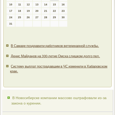
10
11
12
13
14
15
16
17
18
19
20
21
22
23
24
25
26
27
28
29
30
31
В Самаре поздравили работников ветеринарной службы.
Денис Майданов на 300-летие Омска слишком долго пел.
Систему выплат пострадавшим в ЧС изменили в Хабаровском
крае.
В Новосибирске компании массово оштрафовали из-за
закона о курении.