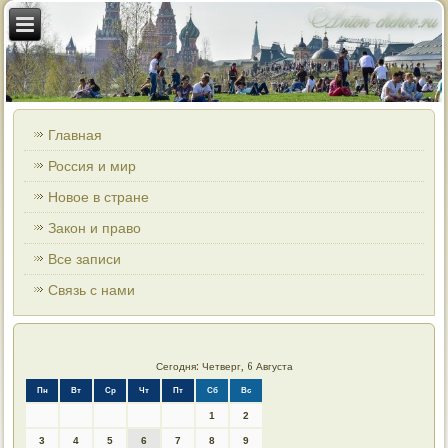
Главная
Россия и мир
Новое в стране
Закон и право
Все записи
Связь с нами
Сегодня: Четверг, 6 Августа
Пн
Вт
Ср
Чт
Пт
Сб
Вс
1
2
3
4
5
6
7
8
9