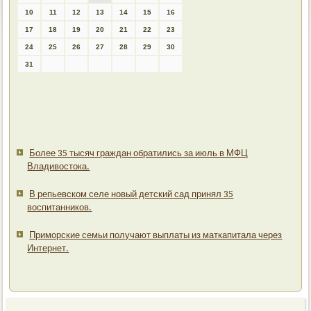
10
11
12
13
14
15
16
17
18
19
20
21
22
23
24
25
26
27
28
29
30
31
Более 35 тысяч граждан обратились за июль в МФЦ
Владивостока.
В репьевском селе новый детский сад принял 35
воспитанников.
Приморские семьи получают выплаты из маткапитала через
Интернет.