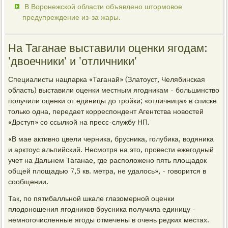
В Воронежской области объявлено штормовое
предупреждение из-за жары.
На Таганае выставили оценки ягодам:
'двоечники' и 'отличники'
Специалисты нацпарка «Таганай» (Златоуст, Челябинская
область) выставили оценки местным ягодникам - большинство
получили оценки от единицы до тройки; «отличница» в списке
только одна, передает корреспондент Агентства новостей
«Доступ» со ссылкой на пресс-службу НП.
«В мае активно цвели черника, брусника, голубика, водяника
и арктоус альпийский. Несмотря на это, провести ежегодный
учет на Дальнем Таганае, где расположено пять площадок
общей площадью 7,5 кв. метра, не удалось», - говорится в
сообщении.
Так, по пятибалльной шкале глазомерной оценки
плодоношения ягодников брусника получила единицу -
немногочисленные ягоды отмечены в очень редких местах.