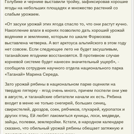
Голубике и чернике выставили тройку, зафиксировав хорошие
ягоды на небольших площадях и множество растений со
слабым урожаем.
«От засухи урожай этих ягода спасло то, что они растут кучно.
Накопление влаги в корнях позволило дать хороший урожай
водянике и землянике, которым по шкале Формозова
выставлена четверка. А вот арктоуса альпийского в этом году
нет совсем. Если следующее лето не будет засушливым,
таганайские ягодники восстановятся. В противном случае
корневой системе будет нанесен значительный ущерб», -
сообщила сотрудник научного отдела национального парка
«Таганай» Марина Середа.
Зато урожай рябины в национальном парке оценили на
твердую пятерку - ягод очень много, причем поспели они уже
в августе, и таганайские обитатели начали их есть. Рябина
входит в меню не только снегирей, больших синиц,
свиристелей, дроздов, соек, рябчиков, глухарей, куропаток и
других птиц. Ей любят лакомиться куницы, лоси, медведи,
зайцы, полевки, землеройки. Кстати, в народном календаре
сказано, что обильный урожай рябины обещает затяжную и