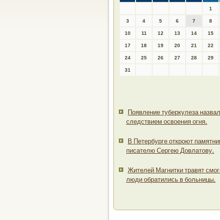
1
3
4
5
6
7
8
10
11
12
13
14
15
17
18
19
20
21
22
24
25
26
27
28
29
31
Появление туберкулеза назва
следствием освоения огня.
В Петербурге откроют памятни
писателю Сергею Довлатову.
Жителей Магнитки травят смог
люди обратились в больницы.