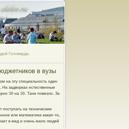
дой Голливуда.
юджетников в вузы
ком на эту специальность один
и. На задворках естественные
но 50 на 50. Тане повезло. За
т поступать на технические
анное или математика какая-то,
пает в мед и очень мало людей