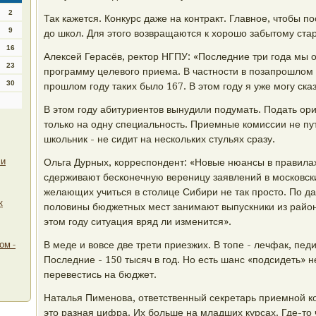
2
Так кажется. Конкурс даже на контракт. Главное, чтобы п
9
до школ. Для этого возвращаются к хорошо забытому ста
16
Алексей Герасёв, ректор НГПУ: «Последние три года мы 
23
программу целевого приема. В частности в позапрошлом 
30
прошлом году таких было 167. В этом году я уже могу сказ
В этом году абитуриентов вынудили подумать. Подать ор
только на одну специальность. Приемные комиссии не пут
школьник - не сидит на нескольких стульях сразу.
ли
Ольга Дурных, корреспондент: «Новые нюансы в правила
сдерживают бесконечную вереницу заявлений в московские
желающих учиться в столице Сибири не так просто. По 
к
половины бюджетных мест занимают выпускники из районо
этом году ситуация вряд ли изменится».
ом -
В меде и вовсе две трети приезжих. В топе - лечфак, пед
Последние - 150 тысяч в год. Но есть шанс «подсидеть» 
перевестись на бюджет.
Наталья Пименова, ответственный секретарь приемной к
это разная цифра. Их больше на младших курсах. Где-то 