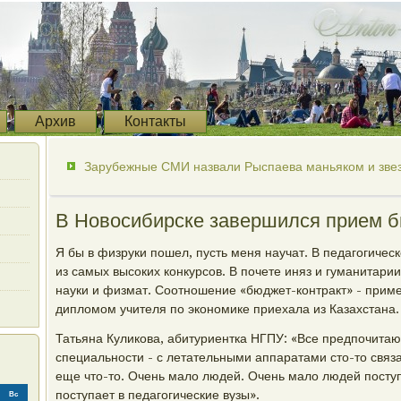
Архив
Контакты
Зарубежные СМИ назвали Рыспаева маньяком и звез
В Новосибирске завершился прием б
Я бы в физруки пошел, пусть меня научат. В педагогичес
из самых высоких конкурсов. В почете иняз и гуманитари
науки и физмат. Соотношение «бюджет-контракт» - пример
дипломом учителя по экономике приехала из Казахстана.
Татьяна Куликова, абитуриентка НГПУ: «Все предпочитаю
специальности - с летательными аппаратами сто-то связ
еще что-то. Очень мало людей. Очень мало людей посту
поступает в педагогические вузы».
Вс