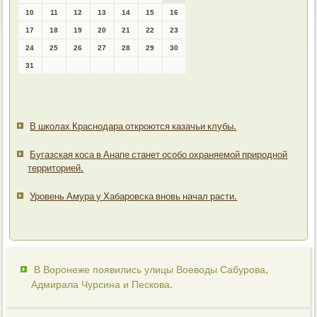
10
11
12
13
14
15
16
17
18
19
20
21
22
23
24
25
26
27
28
29
30
31
В школах Краснодара откроются казачьи клубы.
Бугазская коса в Анапе станет особо охраняемой природной
территорией.
Уровень Амура у Хабаровска вновь начал расти.
В Воронеже появились улицы Воеводы Сабурова,
Адмирала Чурсина и Пескова.