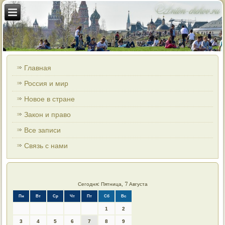
Главная
Россия и мир
Новое в стране
Закон и право
Все записи
Связь с нами
Сегодня: Пятница, 7 Августа
Пн
Вт
Ср
Чт
Пт
Сб
Вс
1
2
3
4
5
6
7
8
9