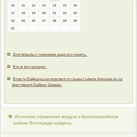
10
11
12
13
14
15
16
17
18
19
20
21
22
23
24
25
26
27
28
29
30
31
Для борьбы с террором надо его понять.
Кто ж его посадит.
Власти Байкальска опасаются срыва съёмок фильма из-за
фестиваля Байкал-Шаман.
Источники отравления воздуха в Красноармейском
районе Волгограда найдены.