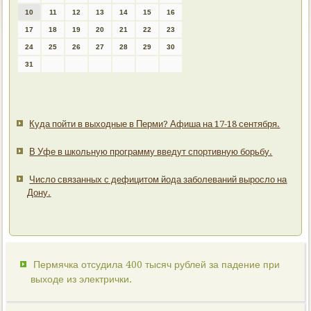
10
11
12
13
14
15
16
17
18
19
20
21
22
23
24
25
26
27
28
29
30
31
Куда пойти в выходные в Перми? Афиша на 17-18 сентября.
В Уфе в школьную программу введут спортивную борьбу.
Число связанных с дефицитом йода заболеваний выросло на
Дону.
Пермячка отсудила 400 тысяч рублей за падение при
выходе из электрички.