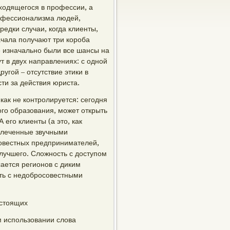
аходящегося в профессии, а
рофессионализма людей,
редки случаи, когда клиенты,
чала получают три короба
е изначально были все шансы на
т в двух направлениях: с одной
угой – отсутствие этики в
ти за действия юриста.
икак не контролируется: сегодня
го образования, может открыть
его клиенты (а это, как
влеченные звучными
овестных предпринимателей,
 лучшего. Сложность с доступом
ается регионов с диким
ть с недобросовестными
астоящих
 использовании слова