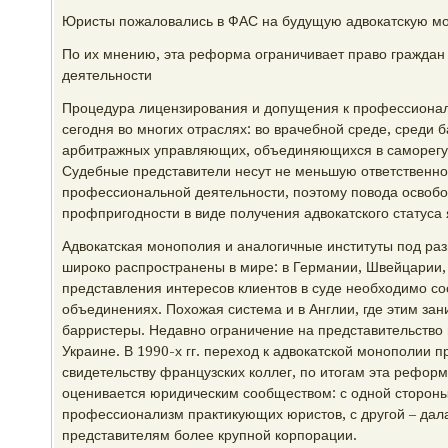
Юристы пожаловались в ФАС на будущую адвокатскую м
По их мнению, эта реформа ограничивает право граждан
деятельности
Процедура лицензирования и допущения к профессионал
сегодня во многих отраслях: во врачебной среде, среди б
арбитражных управляющих, объединяющихся в саморегу
Судебные представители несут не меньшую ответственнос
профессиональной деятельности, поэтому повода освобо
профпригодности в виде получения адвокатского статуса 
Адвокатская монополия и аналогичные институты под ра
широко распространены в мире: в Германии, Швейцарии, 
представления интересов клиентов в суде необходимо сос
объединениях. Похожая система и в Англии, где этим за
барристеры. Недавно ограничение на представительство 
Украине. В 1990-х гг. переход к адвокатской монополии 
свидетельству французских коллег, по итогам эта рефор
оценивается юридическим сообществом: с одной стороны
профессионализм практикующих юристов, с другой – дала
представителям более крупной корпорации.