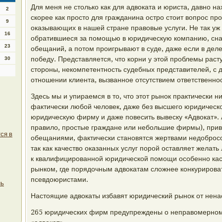
Для меня не столько как для адвоката и юриста, давно н
2
скорее как просто для гражданина остро стоит вопрос п
9
оказывающих в нашей стране правовые услуги. Не так уж 
16
обратившиеся за помощью в юридическую компанию, сна
23
обещаний, а потом проигрывают в суде, даже если в дел
победу. Представляется, что корни у этой проблемы расту
30
стороны, некомпетентность судебных представителей, с др
отношении клиента, вызванное отсутствием ответственнос
Здесь мы и упираемся в то, что этот рынок практически н
фактически любой человек, даже без высшего юридическо
юридическую фирму и даже повесить вывеску «Адвокат». А 
правило, простые граждане или небольшие фирмы), при
ся в
обещаниями, фактически становятся жертвами недоброс
так как качество оказанных услуг порой оставляет желать
к квалифицированной юридической помощи особенно кас
рынком, где порядочным адвокатам сложнее конкурирова
псевдоюристами.
нь
Настоящие адвокаты избавят юридический рынок от нен
265 юридических фирм предупреждены о неправомерном