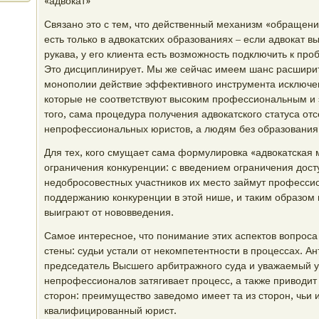
«адвокат»
Связано это с тем, что действенный механизм «обраще
есть только в адвокатских образованиях – если адвокат в
рукава, у его клиента есть возможность подключить к про
Это дисциплинирует. Мы же сейчас имеем шанс расшири
монополии действие эффективного инструмента исключен
которые не соответствуют высоким профессиональным и 
того, сама процедура получения адвокатского статуса о
непрофессиональных юристов, а людям без образования т
Для тех, кого смущает сама формулировка «адвокатская 
ограничения конкуренции: с введением ограничения дост
недобросовестных участников их место займут професси
поддержанию конкуренции в этой нише, и таким образом
выиграют от нововведения.
Самое интересное, что понимание этих аспектов вопроса 
стены: судьи устали от некомпетентности в процессах. А
председатель Высшего арбитражного суда и уважаемый уч
непрофессионалов затягивает процесс, а также приводи
сторон: преимущество заведомо имеет та из сторон, чьи
квалифицированный юрист.