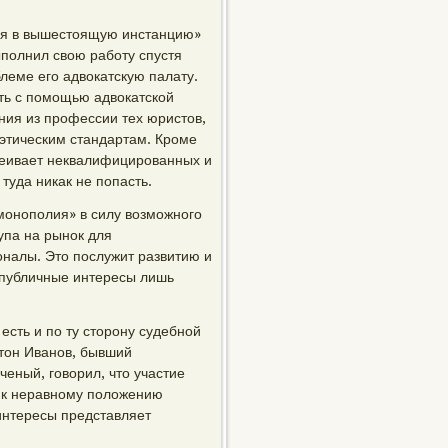
ния в вышестоящую инстанцию»
ыполнил свою работу спустя
блеме его адвокатскую палату.
ть с помощью адвокатской
ия из профессии тех юристов,
этическим стандартам. Кроме
тсеивает неквалифицированных и
уда никак не попасть.
монополия» в силу возможного
упа на рынок для
оналы. Это послужит развитию и
 публичные интересы лишь
есть и по ту сторону судебной
нтон Иванов, бывший
еный, говорил, что участие
т к неравному положению
 интересы представляет