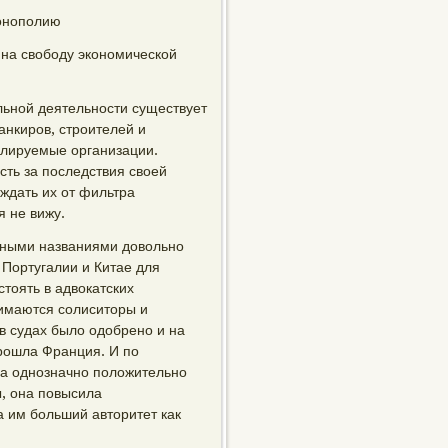
онополию
 на свободу экономической
ьной деятельности существует
анкиров, строителей и
лируемые организации.
ть за последствия своей
ждать их от фильтра
я не вижу.
зными названиями довольно
Португалии и Китае для
тоять в адвокатских
нимаются солиситоры и
в судах было одобрено и на
прошла Франция. И по
ма однозначно положительно
, она повысила
 им больший авторитет как