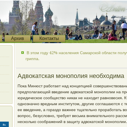
Архив
Контакты
В этом году 42% населения Самарской области полу
гриппа.
Адвокатская монополия необходима
Пока Минюст работает над концепцией совершенствовани
предполагающей введение адвокатской монополии на пре
юридическое сообщество никак не находит равновесия. К
однозначно вредным институтом, другие соглашаются с т
ее введение, а гораздо важнее тщательно проработать воп
вопрос, безусловно, требует весьма внимательного рассм
несколько соображений в защиту адвокатской монополии.
Вс