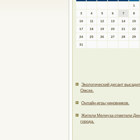
1
3
4
5
6
7
8
10
11
12
13
14
15
17
18
19
20
21
22
24
25
26
27
28
29
31
Экологический десант высадит
Омске.
Онлайн-игры чиновников.
Жители Мелеуза отметили Де
города.