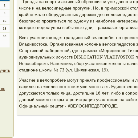
- Тренды на спорт и активный образ жизни уже давно и п
2
числе и на велосипедные прогулки. Но, в приморской сто
9
крайне мало оборудованных дорожек для велосипедистов
безопасно прокатиться по одному из наиболее интересн
16
которые недоступны в обычные дни, - рассказал организ
23
30
Всех участников ждет грандиозный велопробег по проспек
Владивостока. Организованная колонна велосипедистов з
Спортивной набережной, где в рамках «Меридианов Тихо
аудиовизуальных искусств DISLOCATION VLADIVOSTOK пр
Новосибирске. Напомним, сбор участников колонны начне
стадионе школы № 73 (ул. Шилкинская, 19).
учить
Участие в велопробеге могут принять профессионалы и лю
садился на «железного коня» уже много лет. Единственно
тво
допускаются только лица, достигшие 16 лет, либо в сопр
данный момент открыта регистрация участников на сайте
Официальный хештэг - #ВЕЛОСИПЕДВГОРОДЕ.