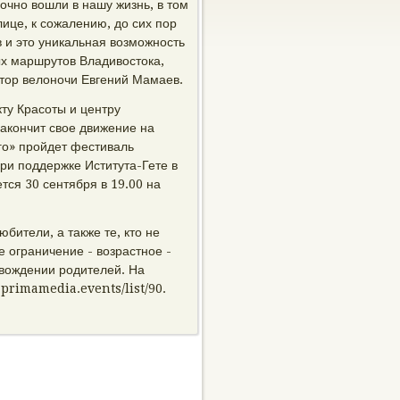
рочно вошли в нашу жизнь, в том
лице, к сожалению, до сих пор
 и это уникальная возможность
ых маршрутов Владивостока,
атор велоночи Евгений Мамаев.
ту Красоты и центру
акончит свое движение на
го» пройдет фестиваль
и поддержке Иститута-Гете в
тся 30 сентября в 19.00 на
бители, а также те, кто не
е ограничение - возрастное -
овождении родителей. На
 primamedia.events/list/90.