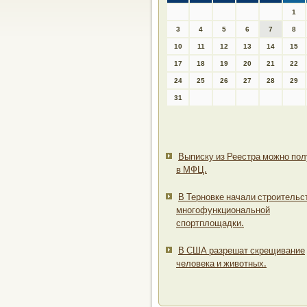
1
3
4
5
6
7
8
10
11
12
13
14
15
17
18
19
20
21
22
24
25
26
27
28
29
31
Выписку из Реестра можно пол
в МФЦ.
В Терновке начали строительс
многофункциональной
спортплощадки.
В США разрешат скрещивание
человека и животных.