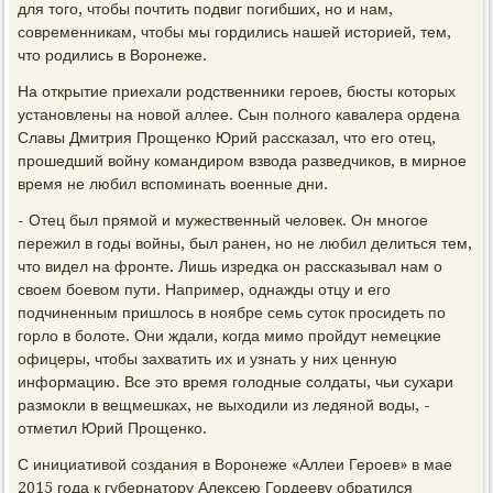
для того, чтобы почтить подвиг погибших, но и нам,
современникам, чтобы мы гордились нашей историей, тем,
что родились в Воронеже.
На открытие приехали родственники героев, бюсты которых
установлены на новой аллее. Сын полного кавалера ордена
Славы Дмитрия Прощенко Юрий рассказал, что его отец,
прошедший войну командиром взвода разведчиков, в мирное
время не любил вспоминать военные дни.
- Отец был прямой и мужественный человек. Он многое
пережил в годы войны, был ранен, но не любил делиться тем,
что видел на фронте. Лишь изредка он рассказывал нам о
своем боевом пути. Например, однажды отцу и его
подчиненным пришлось в ноябре семь суток просидеть по
горло в болоте. Они ждали, когда мимо пройдут немецкие
офицеры, чтобы захватить их и узнать у них ценную
информацию. Все это время голодные солдаты, чьи сухари
размокли в вещмешках, не выходили из ледяной воды, -
отметил Юрий Прощенко.
С инициативой создания в Воронеже «Аллеи Героев» в мае
2015 года к губернатору Алексею Гордееву обратился