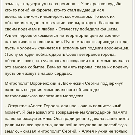
землю, - подчеркнул глава региона. - У них разная судьба:
кто-то погиб на фронте, кто-то стал выдающимся
военачальником, инженером, космонавтом. Но всех их
объединяет одно: это великие воины, которые благодаря
своим подвигам и любви к Отечеству победили фашизм.
Аллея Героев открывается на территории центра военно-
патриотического воспитания. Пусть молодежь приходит сюда,
пусть молодежь кланяется и вспоминает подвиги воронежцев.
Я хочу сегодня поблагодарить Совет ветеранов города,
области - всех, кто участвовал в создании этого мемориала за
это важное событие. Вечная память героям, слава их подвигу,
пусть они живут в наших сердцах.
Митрополит Воронежский и Лискинский Сергий подчеркнул
важность создания мемориального объекта для
патриотического воспитания молодежи.
- Открытие «Аллеи Героев» для нас - очень волнительный
момент. Я бы назвал это возвращением благодарной памяти
на воронежскую землю. Она традиционно давала защитников
родины во все времена, когда война вступала на российскую
землю, - сказал митрополит Сергий. - Аллея нужна не только