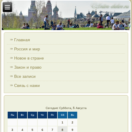
Главная
Россия и мир
Новое в стране
Закон и право
Все записи
Связь с нами
Сегодня: Суббота, 8 Августа
Пн
Вт
Ср
Чт
Пт
Сб
Вс
1
2
3
4
5
6
7
8
9