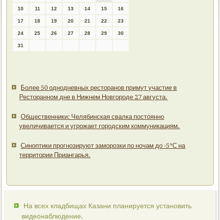
10
11
12
13
14
15
16
17
18
19
20
21
22
23
24
25
26
27
28
29
30
31
Более 50 однодневных ресторанов примут участие в
Ресторанном дне в Нижнем Новгороде 27 августа.
Общественники: Челябинская свалка постоянно
увеличивается и угрожает городским коммуникациям.
Синоптики прогнозируют заморозки по ночам до -5°С на
территории Приангарья.
На всех кладбищах Казани планируется установить
видеонаблюдение.