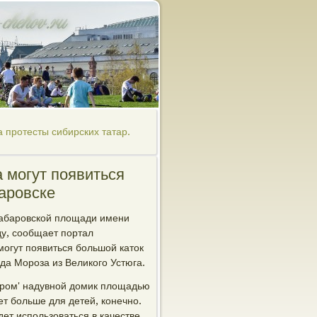
 протесты сибирских татар.
 могут появиться
аровске
хабаровской площади имени
ду, сообщает портал
могут появиться большой каток
еда Мороза из Великого Устюга.
тром' надувной домик площадью
ет больше для детей, конечно.
ет использоваться в качестве