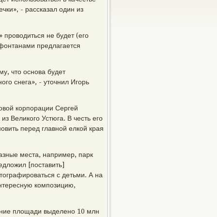
чки», - рассказал один из
» проводиться не будет (его
с фонтанами предлагается
му, что основа будет
ого снега», - уточнил Игорь
довой корпорации Сергей
из Великого Устюга. В честь его
овить перед главной елкой края
азные места, например, парк
едложил [поставить]
тографироваться с детьми. А на
нтересную композицию,
ение площади выделено 10 млн