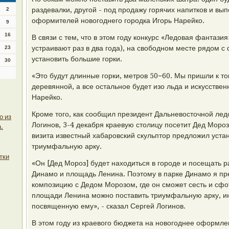
раздевалки, другой - под продажу горячих напитков и выпе
2
оформителей новогоднего городка Игорь Нарейко.
9
16
В связи с тем, что в этом году конкурс «Ледовая фантазия
устраивают раз в два года), на свободном месте рядом 
23
установить большие горки.
30
«Это будут длинные горки, метров 50−60. Мы пришли к то
деревянной, а все остальное будет изо льда и искусственн
Нарейко.
Кроме того, как сообщил президент Дальневосточной ле
о из
Логинов, 3-4 декабря краевую столицу посетит Дед Мороз 
.
визита известный хабаровский скульптор предложил устан
триумфальную арку.
тки
«Он [Дед Мороз] будет находиться в городе и посещать р
Динамо и площадь Ленина. Поэтому в парке Динамо я пр
композицию с Дедом Морозом, где он сможет сесть и сфо
площади Ленина можно поставить триумфальную арку, и
посвященную ему», - сказал Сергей Логинов.
В этом году из краевого бюджета на новогоднее оформл