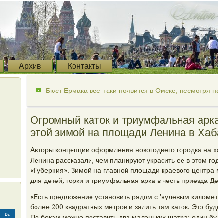
Архив
Контакты
Бюст Ермака все-таки появится в Омске, несмотря на
Огромный каток и триумфальная арка
этой зимой на площади Ленина в Хаб
Авторы концепции оформления новогоднего городка на 
Ленина рассказали, чем планируют украсить ее в этом го
«Губерния». Зимой на главной площади краевого центра 
для детей, горки и триумфальная арка в честь приезда Д
«Есть предложение установить рядом с 'нулевым киломе
более 200 квадратных метров и залить там каток. Это буд
Вс
По бокам можно поставить два маленьких шатра: один буд