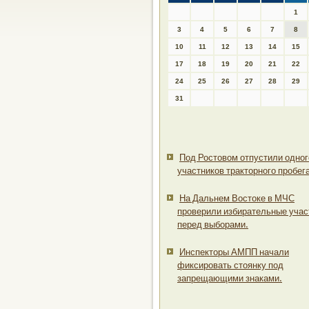
1
3
4
5
6
7
8
10
11
12
13
14
15
17
18
19
20
21
22
24
25
26
27
28
29
31
Под Ростовом отпустили одног
участников тракторного пробега
На Дальнем Востоке в МЧС
проверили избирательные учас
перед выборами.
Инспекторы АМПП начали
фиксировать стоянку под
запрещающими знаками.