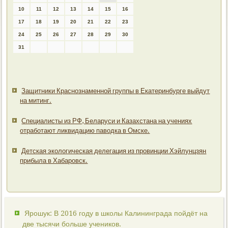
10
11
12
13
14
15
16
17
18
19
20
21
22
23
24
25
26
27
28
29
30
31
Защитники Краснознаменной группы в Екатеринбурге выйдут
на митинг.
Специалисты из РФ, Беларуси и Казахстана на учениях
отработают ликвидацию паводка в Омске.
Детская экологическая делегация из провинции Хэйлунцзян
прибыла в Хабаровск.
Ярошук: В 2016 году в школы Калининграда пойдёт на
две тысячи больше учеников.