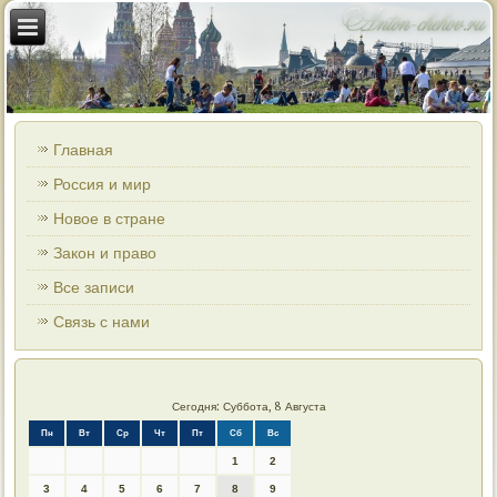
Главная
Россия и мир
Новое в стране
Закон и право
Все записи
Связь с нами
Сегодня: Суббота, 8 Августа
Пн
Вт
Ср
Чт
Пт
Сб
Вс
1
2
3
4
5
6
7
8
9