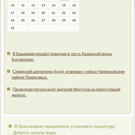
10
11
12
13
14
15
16
17
18
19
20
21
22
23
24
25
26
27
28
29
30
31
В Башкирии прошёл праздник в честь Казанской иконы
Богоматери.
Сибирский шелкопряд будет атакован с неба в Черемховском
районе Приангарья.
Пасмурная погода ждет жителей Иркутска на предстоящей
неделе.
В Красноярске предложили установить скульптуру
Доброго ангела мира.