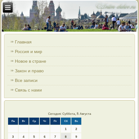
Главная
Россия и мир
Новое в стране
Закон и право
Все записи
Связь с нами
Сегодня: Суббота, 8 Августа
Пн
Вт
Ср
Чт
Пт
Сб
Вс
1
2
3
4
5
6
7
8
9