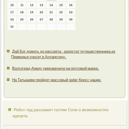
10
11
12
13
14
15
16
17
18
19
20
21
22
23
24
25
26
27
28
29
30
31
Дай Бог дожить до рассвета - аэростат путешественника из
Приморья уносит в Антарктиду.
Волгоград-Арену увековечили на почтовой марке.
На Татышеве пройдет массовый забег Кросс нации.
Робот-гид расскажет гостям Сочи о возможностях
курорта.