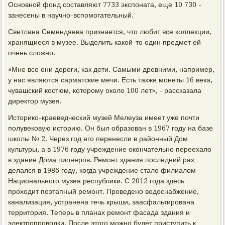
Основной фонд составляют 7733 экспоната, еще 10 730 -
занесены в научно-вспомогательный.
Светлана Семендяева признается, что любит все коллекции,
хранящиеся в музее. Выделить какой-то один предмет ей
очень сложно.
«Мне все они дороги, как дети. Самыми древними, например,
у нас являются сарматские мечи. Есть также монеты 16 века,
чувашский костюм, которому около 100 лет», - рассказала
директор музея.
Историко-краеведческий музей Мелеуза имеет уже почти
полувековую историю. Он был образован в 1967 году на базе
школы № 2. Через год его перенесли в районный Дом
культуры, а в 1976 году учреждение окончательно переехало
в здание Дома пионеров. Ремонт здания последний раз
делался в 1986 году, когда учреждение стало филиалом
Национального музея республики. С 2012 года здесь
проходит поэтапный ремонт. Проведено водоснабжение,
канализация, устранена течь крыши, заасфальтирована
территория. Теперь в планах ремонт фасада здания и
электропроводки. После этого можно будет приступить к