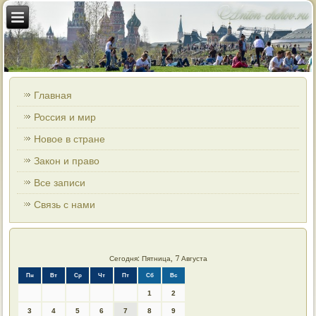
Главная
Россия и мир
Новое в стране
Закон и право
Все записи
Связь с нами
Сегодня: Пятница, 7 Августа
Пн
Вт
Ср
Чт
Пт
Сб
Вс
1
2
3
4
5
6
7
8
9